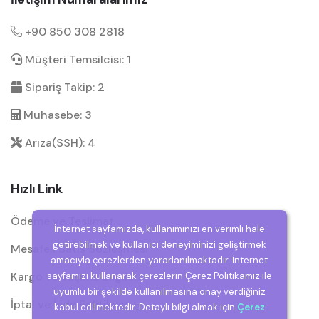
+90 850 308 2818
Müşteri Temsilcisi: 1
Sipariş Takip: 2
Muhasebe: 3
Arıza(SSH): 4
Hızlı Link
Ödeme ve Teslimat
İnternet sayfamızda, kullanımınızı en verimli hale
getirebilmek ve kullanıcı deneyiminizi geliştirmek
Mesafeli Satış Sözleşmesi
amacıyla çerezlerden yararlanılmaktadır. İnternet
Kargo ve Taşıma Bilgileri
sayfamızı kullanarak çerezlerin Çerez Politikamız ile
uyumlu bir şekilde kullanılmasına onay verdiğiniz
İptal ve İade Politikası
kabul edilmektedir. Detaylı bilgi almak için
Çerez