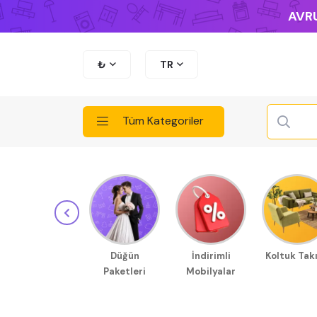
AVRU
₺
TR
Tüm Kategoriler
Düğün
İndirimli
Koltuk Tak
Paketleri
Mobilyalar