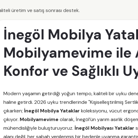
liteli üretim ve satış sonrası destek.
İnegöl Mobilya Yata
Mobilyamevime ile
Konfor ve Sağlıklı U
Modern yaşamın getirdiği yoğun tempo, kaliteli bir uyku deney
haline getirdi. 2026 uyku trendlerinde "Kişiselleştirilmiş Sert
çıkarken;
İnegöl Mobilya Yataklar
koleksiyonu, vücut ergono
çıkıyor.
Mobilyamevime
olarak, İnegöl’ün yarım asırlık döşem
mühendisliğiyle buluşturuyoruz.
İnegöl Mobilyası Yataklar
s
alanı değil, her sabah yenilenmiş bir bedenle uyanma garanti