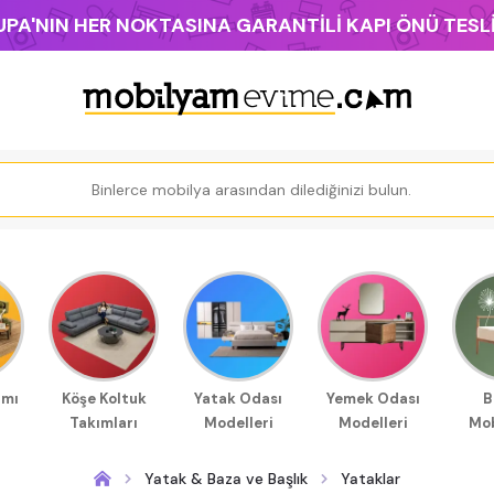
PA'NIN HER NOKTASINA GARANTİLİ KAPI ÖNÜ TES
ımı
Köşe Koltuk
Yatak Odası
Yemek Odası
B
Takımları
Modelleri
Modelleri
Mob
Yatak & Baza ve Başlık
Yataklar