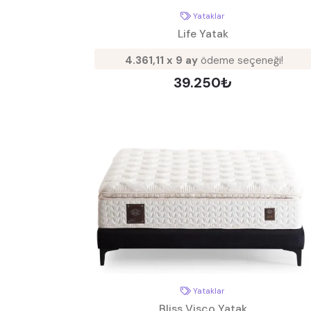
Yataklar
Life Yatak
4.361,11 x 9 ay
ödeme seçeneği!
39.250₺
Yataklar
Bliss Visco Yatak