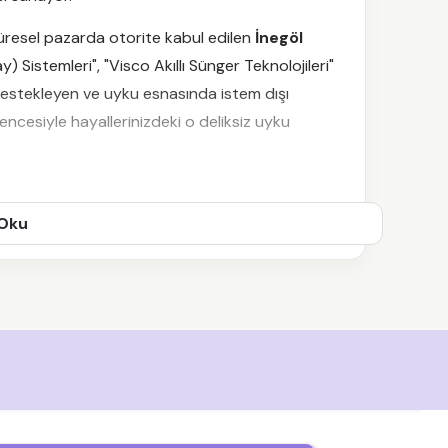
küresel pazarda otorite kabul edilen
İnegöl
Sistemleri", "Visco Akıllı Sünger Teknolojileri"
 destekleyen ve uyku esnasında istem dışı
ncesiyle hayallerinizdeki o deliksiz uyku
takları Tercih
 Oku
m yapmaktır. Yanlış yatak seçimi kronik bel ve
ya Yatak
seçimi kan dolaşımınızı rahatlatır ve
bir konfor senfonisi yaratmak isterseniz,
 sarsılmaz iskeletli bazalarımızla
fes alan gözenekli yapıları sayesinde dört mevsim