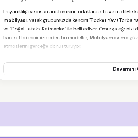
Dayanıklılığı ve insan anatomisine odaklanan tasarım diliyle 
mobilyası
, yatak grubumuzda kendini "Pocket Yay (Torba Yay) 
ve "Doğal Lateks Katmanlar" ile belli ediyor. Omurga eğrinizi
hareketleri minimize eden bu modeller,
Mobilyamevime
güve
atmosferini gerçeğe dönüştürüyor.
Neden İnegöl Mobilyası Ya
Devamını
Etmelisiniz?
Bir yatak seçmek, önümüzdeki 10 yılın fiziksel sağlığına yatırı
boyun ağrılarına davetiye çıkarırken, doğru bir
İnegöl Mobil
uyku kalitenizi %40'a kadar artırır. Eğer yatak odanızda tam 
yatağınızı
İnegöl Mobilya yatak baza ve başlık
sayfamızdaki
kombinleyebilirsiniz.
İnegöl Mobilyası Yataklar
, özellikle ne