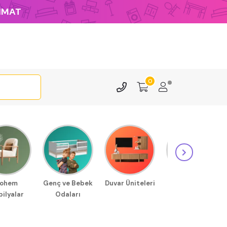
LİMAT
0
ohem
Genç ve Bebek
Duvar Üniteleri
Sehpa
ilyalar
Odaları
Modellerimiz