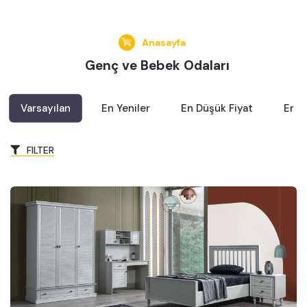
Anasayfa
Genç ve Bebek Odaları
Varsayılan
En Yeniler
En Düşük Fiyat
En Y
FILTER