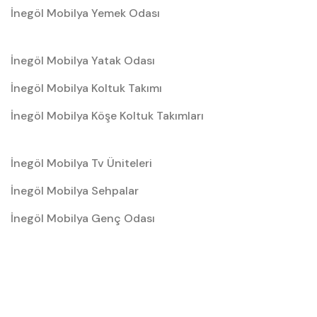
İnegöl Mobilya Yemek Odası
Büyüyen Bebeklere Uyum Sağlayan
Tasarımlar
mobilyamevime.com’da sunulan bebek odası
İnegöl Mobilya Yatak Odası
takımlarının büyük bir kısmı, bebeğiniz büyüdükçe
İnegöl Mobilya Koltuk Takımı
kullanılmaya devam edebilecek şekilde tasarlanır.
İnegöl Mobilya Köşe Koltuk Takımları
Dönüştürülebilir beşik sistemleri ve geniş iç hacimli
dolaplar, uzun vadeli kullanım avantajı sağlar.
İnegöl Mobilya Tv Üniteleri
Bu yaklaşım,
İnegöl mobilyası
anlayışının temelinde
yer alan “kalıcı kalite” prensibinin bir yansımasıdır.
İnegöl Mobilya Sehpalar
Hem ekonomik hem de fonksiyonel çözümler
İnegöl Mobilya Genç Odası
sunarak aile bütçesini korur.
Genç ve Bebek Odalarında
İnegöl Mobilya Kalitesi