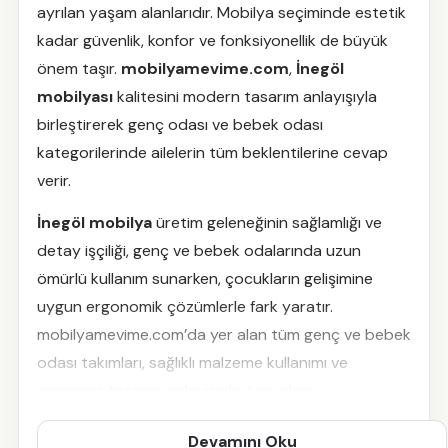
ayrılan yaşam alanlarıdır. Mobilya seçiminde estetik
kadar güvenlik, konfor ve fonksiyonellik de büyük
önem taşır.
mobilyamevime.com
,
İnegöl
mobilyası
kalitesini modern tasarım anlayışıyla
birleştirerek genç odası ve bebek odası
kategorilerinde ailelerin tüm beklentilerine cevap
verir.
İnegöl mobilya
üretim geleneğinin sağlamlığı ve
detay işçiliği, genç ve bebek odalarında uzun
ömürlü kullanım sunarken, çocukların gelişimine
uygun ergonomik çözümlerle fark yaratır.
mobilyamevime.com’da yer alan tüm genç ve bebek
odası takımları, sağlıklı malzeme kullanımı ve
zamansız tasarım anlayışıyla öne çıkar.
İnegöl Mobilyası Genç Odası
Devamını Oku