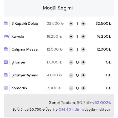
Modül Seçimi
-
+
3 Kapaklı Dolap
32.500
₺
32.500
₺
-
+
Karyola
16.250
₺
16.250
₺
-
+
Çalışma Masası
12.000
₺
12.000
₺
-
+
Şifonyer
17.000
₺
0
₺
-
+
Şifonyer Aynası
4.000
₺
0
₺
-
+
Komodin
7.000
₺
0
₺
60.750₺
Genel Toplam:
52.002₺
Bu Üründe 60.750 ₺ Üzerine
%14.40 İndirim
Uygulanmaktadır.