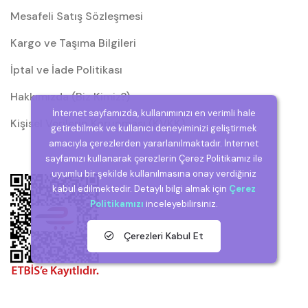
Mesafeli Satış Sözleşmesi
Kargo ve Taşıma Bilgileri
İptal ve İade Politikası
Hakkımızda (Biz Kimiz?)
İnternet sayfamızda, kullanımınızı en verimli hale
Kişisel Verilerin Korunması (KVKK)
getirebilmek ve kullanıcı deneyiminizi geliştirmek
amacıyla çerezlerden yararlanılmaktadır. İnternet
sayfamızı kullanarak çerezlerin Çerez Politikamız ile
uyumlu bir şekilde kullanılmasına onay verdiğiniz
kabul edilmektedir. Detaylı bilgi almak için
Çerez
Politikamızı
inceleyebilirsiniz.
Çerezleri Kabul Et