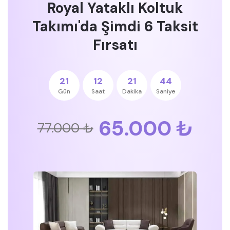
Royal Yataklı Koltuk
Takımı'da Şimdi 6 Taksit
Fırsatı
21
12
21
43
Gün
Saat
Dakika
Saniye
65.000 ₺
77.000 ₺