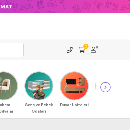
LİMAT
0
ohem
Genç ve Bebek
Duvar Üniteleri
Sehpa
ilyalar
Odaları
Modellerimiz