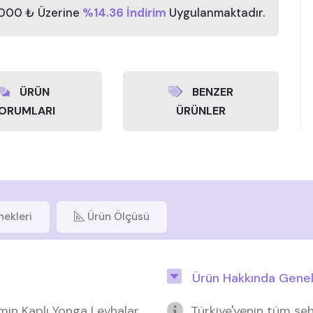
.000 ₺ Üzerine
%14.36 İndirim
Uygulanmaktadır.
ÜRÜN
BENZER
ORUMLARI
ÜRÜNLER
nekleri
Ürün Ölçüsü
Ürün Hakkında Genel 
min Kaplı Yonga Levhalar
Türkiye'yenin tüm şeh