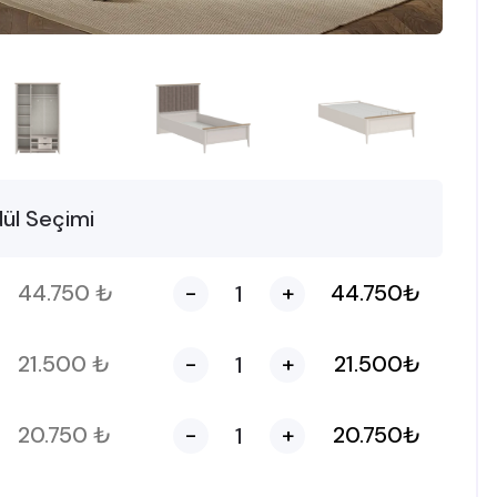
ül Seçimi
44.750
₺
-
+
44.750
₺
21.500
₺
-
+
21.500
₺
20.750
₺
-
+
20.750
₺