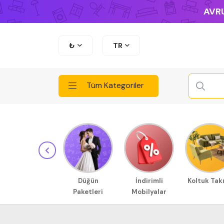
AVRU
₺
TR
Tüm Kategoriler
Düğün
İndirimli
Koltuk Tak
Paketleri
Mobilyalar