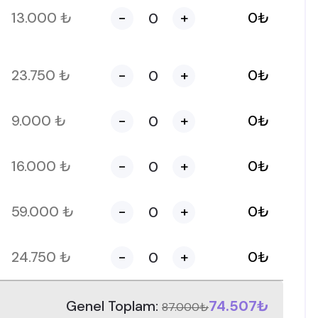
13.000
₺
-
+
0
₺
23.750
₺
-
+
0
₺
9.000
₺
-
+
0
₺
16.000
₺
-
+
0
₺
59.000
₺
-
+
0
₺
24.750
₺
-
+
0
₺
Genel Toplam:
74.507₺
87.000₺