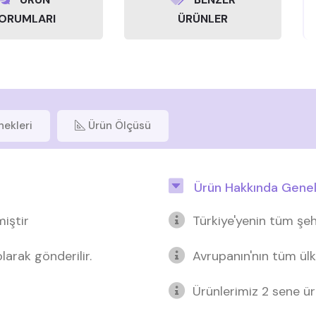
ORUMLARI
ÜRÜNLER
nekleri
Ürün Ölçüsü
Ürün Hakkında Genel 
miştir
Türkiye'yenin tüm şeh
arak gönderilir.
Avrupanın'nın tüm ülk
Ürünlerimiz 2 sene üre