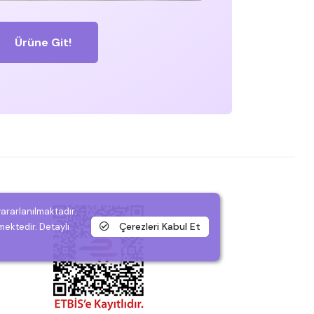
Ürüne Git!
yararlanılmaktadır.
Çerezleri Kabul Et
mektedir. Detaylı