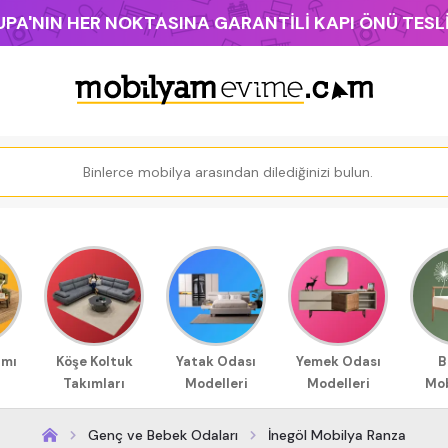
PA'NIN HER NOKTASINA GARANTİLİ KAPI ÖNÜ TES
ımı
Köşe Koltuk
Yatak Odası
Yemek Odası
B
Takımları
Modelleri
Modelleri
Mob
Genç ve Bebek Odaları
İnegöl Mobilya Ranza