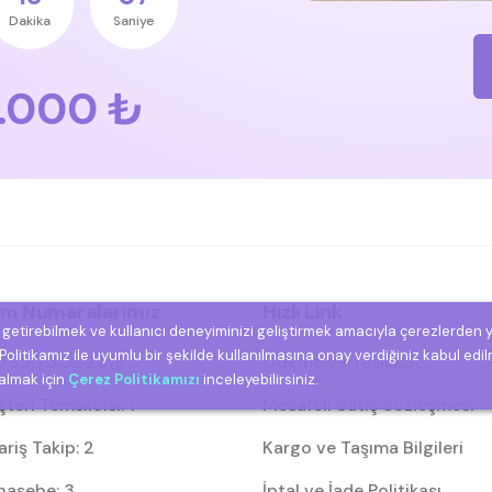
Dakika
Saniye
.000 ₺
şim Numaralarımız
Hızlı Link
e getirebilmek ve kullanıcı deneyiminizi geliştirmek amacıyla çerezlerden 
olitikamız ile uyumlu bir şekilde kullanılmasına onay verdiğiniz kabul edil
 850 308 2818
Ödeme ve Teslimat
 almak için
Çerez Politikamızı
inceleyebilirsiniz.
eri Temsilcisi: 1
Mesafeli Satış Sözleşmesi
riş Takip: 2
Kargo ve Taşıma Bilgileri
asebe: 3
İptal ve İade Politikası