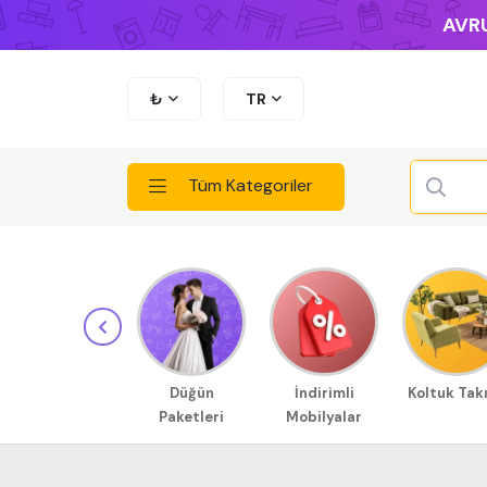
AVRU
₺
TR
Tüm Kategoriler
Düğün
İndirimli
Koltuk Tak
Paketleri
Mobilyalar