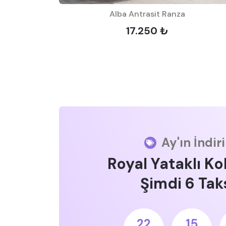
Alba Antrasit Ranza
17.250 ₺
Ay'ın İndir
Royal Yataklı Ko
Şimdi 6 Taks
22
15