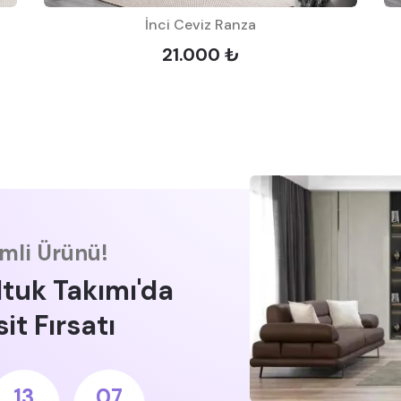
İnci Ceviz Ranza
21.000 ₺
imli Ürünü!
ltuk Takımı'da
it Fırsatı
13
06