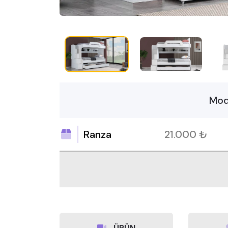
Mod
Ranza
21.000
₺
ÜRÜN