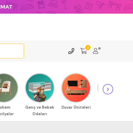
LİMAT
0
ohem
Genç ve Bebek
Duvar Üniteleri
Sehpa
ilyalar
Odaları
Modellerimiz