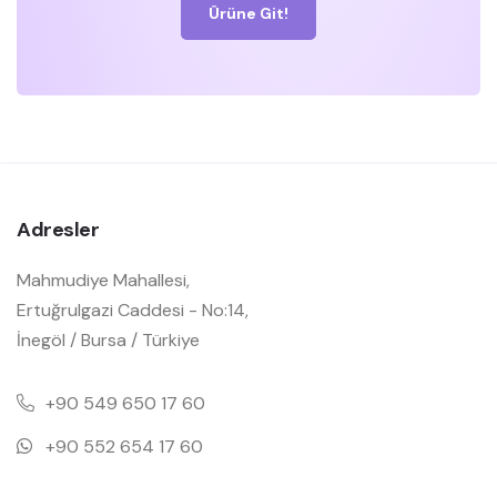
Ürüne Git!
Adresler
Mahmudiye Mahallesi,
Ertuğrulgazi Caddesi - No:14,
İnegöl / Bursa / Türkiye
+90 549 650 17 60
+90 552 654 17 60