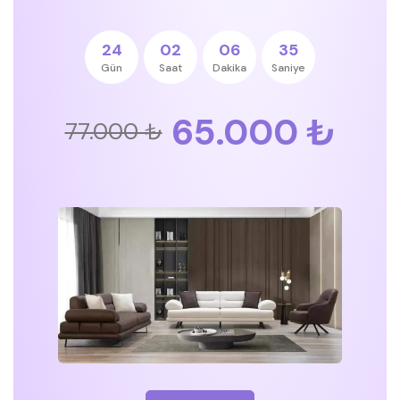
24
02
06
35
Gün
Saat
Dakika
Saniye
65.000 ₺
77.000 ₺