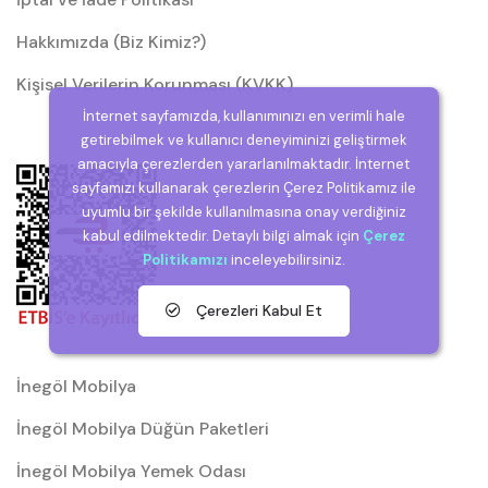
Hakkımızda (Biz Kimiz?)
Kişisel Verilerin Korunması (KVKK)
İnternet sayfamızda, kullanımınızı en verimli hale
getirebilmek ve kullanıcı deneyiminizi geliştirmek
amacıyla çerezlerden yararlanılmaktadır. İnternet
sayfamızı kullanarak çerezlerin Çerez Politikamız ile
uyumlu bir şekilde kullanılmasına onay verdiğiniz
kabul edilmektedir. Detaylı bilgi almak için
Çerez
Politikamızı
inceleyebilirsiniz.
Çerezleri Kabul Et
İnegöl Mobilya
İnegöl Mobilya Düğün Paketleri
İnegöl Mobilya Yemek Odası