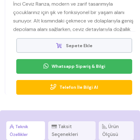
İnci Ceviz Ranza, modern ve zarif tasarımıyla
çocuklarınız için şık ve fonksiyonel bir yaşam alanı
sunuyor. Alt kısmındaki çekmece ve dolaplarıyla geniş
depolama alanı sağlarken, ceviz detaylarıyla doğallık
ve estetik bir arada. Dayanıklı yapısıyla uzun ömürlü
kullanım sunan bu ranza, çocuk odalarına hem düzen
Sepete Ekle
hem de ş
Whatsapp Sipariş & Bilgi
Telefon İle Bilgi Al
Taksit
Ürün
Teknik
Seçenekleri
Ölçüsü
Özellikler