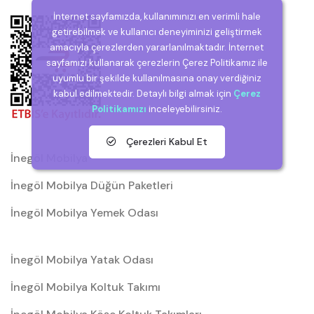
İnternet sayfamızda, kullanımınızı en verimli hale
getirebilmek ve kullanıcı deneyiminizi geliştirmek
amacıyla çerezlerden yararlanılmaktadır. İnternet
sayfamızı kullanarak çerezlerin Çerez Politikamız ile
uyumlu bir şekilde kullanılmasına onay verdiğiniz
kabul edilmektedir. Detaylı bilgi almak için
Çerez
Politikamızı
inceleyebilirsiniz.
Çerezleri Kabul Et
İnegöl Mobilya
İnegöl Mobilya Düğün Paketleri
İnegöl Mobilya Yemek Odası
İnegöl Mobilya Yatak Odası
İnegöl Mobilya Koltuk Takımı