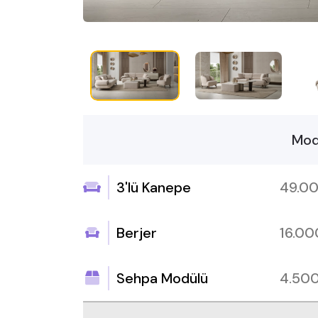
Mod
3'lü Kanepe
49.0
Berjer
16.0
Sehpa Modülü
4.50