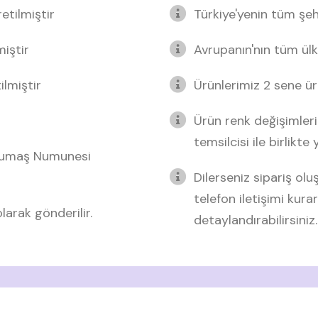
etilmiştir
Türkiye'yenin tüm şeh
miştir
Avrupanın'nın tüm ülk
lmiştir
Ürünlerimiz 2 sene üre
Ürün renk değişimleri
temsilcisi ile birlikte
 Kumaş Numunesi
Dilerseniz sipariş o
telefon iletişimi kurar
arak gönderilir.
detaylandırabilirsiniz.