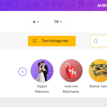
AVRU
₺
TR
Tüm Kategoriler
Düğün
İndirimli
Koltuk Tak
Paketleri
Mobilyalar