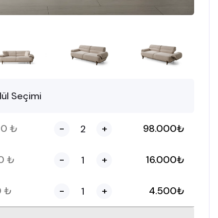
ül Seçimi
00
₺
-
+
98.000
₺
00
₺
-
+
16.000
₺
0
₺
-
+
4.500
₺