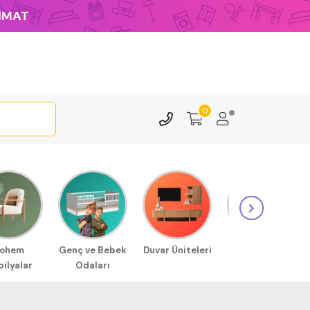
LİMAT
0
ohem
Genç ve Bebek
Duvar Üniteleri
Sehpa
ilyalar
Odaları
Modellerimiz