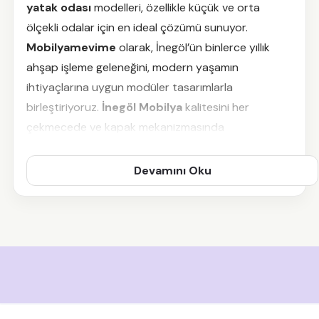
yatak odası
modelleri, özellikle küçük ve orta
ölçekli odalar için en ideal çözümü sunuyor.
Mobilyamevime
olarak, İnegöl’ün binlerce yıllık
ahşap işleme geleneğini, modern yaşamın
ihtiyaçlarına uygun modüler tasarımlarla
birleştiriyoruz.
İnegöl Mobilya
kalitesini her
çekmecede ve kapak mekanizmasında
hissedeceğiniz koleksiyonumuz, odanızı
daraltmadan tüm eşyalarınız için düzenli bir sığınak
Devamını Oku
yaratıyor.
Dayanıklılığı ve estetik detaylarıyla dünya mobilya
pazarında bir marka olan
İnegöl mobilyası
, 4
kapaklı yatak odası serimizde kendini "optimize
edilmiş iç hacim" ve "zarif dış hatlar" ile belli ediyor. 5
veya 6 kapaklı modeller için yeterli alanı olmayan
ama şıklıktan da ödün vermek istemeyen