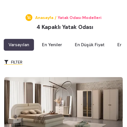
Anasayfa
/
Yatak Odası Modelleri
4 Kapaklı Yatak Odası
Varsayılan
En Yeniler
En Düşük Fiyat
En Y
FILTER