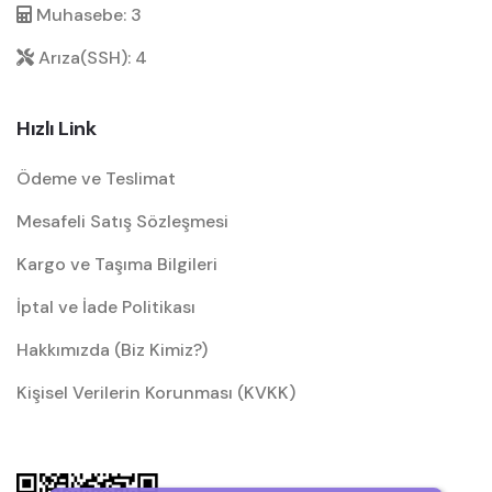
Muhasebe: 3
Bu modellerin en büyük avantajı, modüler yapıları
Arıza(SSH): 4
sayesinde odanın diğer köşelerine de
yerleştirilebilmeleridir. Eğer sadece depolama
Hızlı Link
ihtiyacınızı yenilemek isterseniz
gardrop ve elbise
dolapları
kategorimizdeki 4 kapaklı bağımsız
Ödeme ve Teslimat
seçeneklerimizi de değerlendirebilirsiniz.
Mesafeli Satış Sözleşmesi
Mobilyamevime
koleksiyonundaki her bir parça,
yaşam kalitenizi artırmak ve sabahları düzenli bir
Kargo ve Taşıma Bilgileri
güne uyanmanızı sağlamak için profesyonel
İptal ve İade Politikası
tasarımcılarca kurgulanmıştır.
Hakkımızda (Biz Kimiz?)
"4 kapaklı bir yatak odası, küçük metrekarelerde
Kişisel Verilerin Korunması (KVKK)
büyük mutluluklar biriktirmenin en estetik
yoludur."
Malzeme Kalitesi: İnegöl Zanaatkarlığıyla