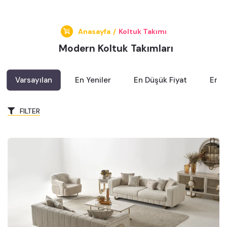
Anasayfa
/
Koltuk Takımı
Modern Koltuk Takımları
Varsayılan
En Yeniler
En Düşük Fiyat
En Y
FILTER