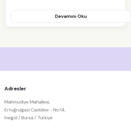
benimserken konfordan asla ödün vermez. Sitemiz
üzerinden sunulan
modern koltuk takımı
Devamını Oku
seçenekleri, geometrik formları, fonksiyonel
detayları ve yüksek teknoloji ürünü kumaşlarıyla
yaşam standartlarınızı bir üst seviyeye taşımak için
tasarlandı.
Modern Koltuk Takımı
Seçerken Neden
Mobilyamevime?
Adresler
Piyasada pek çok modern görünümlü mobilya
bulunsa da, gerçek bir modern tasarımın altında
Mahmudiye Mahallesi,
Ertuğrulgazi Caddesi - No:14,
yatan mühendislik ve işçilik fark yaratır. İşte
İnegöl / Bursa / Türkiye
koleksiyonlarımızı benzersiz kılan temel özellikler: