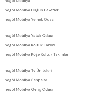
İnegöl Mobilya
Dekorasyonunda
İnegöl Mobilya Düğün Paketleri
Tamamlayıcı Parçalar
İnegöl Mobilya Yemek Odası
Modern bir oturma grubu, doğru yan ürünlerle
birleştiğinde gerçek potansiyelini ortaya koyar.
İnegöl Mobilya Yatak Odası
Salonunuzdaki bütünlüğü sağlamak için şu ipuçlarını
İnegöl Mobilya Koltuk Takımı
değerlendirebilirsiniz:
İnegöl Mobilya Köşe Koltuk Takımları
TV Ünitesi ve Odak Noktası:
Modern koltukların
düz hatlarını, minimalist ve geometrik bir
tv ünitesi
İnegöl Mobilya Tv Üniteleri
ile tamamlayarak görsel bir denge kurabilirsiniz.
İnegöl Mobilya Sehpalar
Teknolojik Kumaşlar:
Nubuk, keten dokulu veya
buklet kumaşlar modern tasarımlara derinlik katar.
İnegöl Mobilya Genç Odası
Kolay silinebilir kumaş seçeneklerimizle estetiği
pratiklikle birleştiriyoruz.