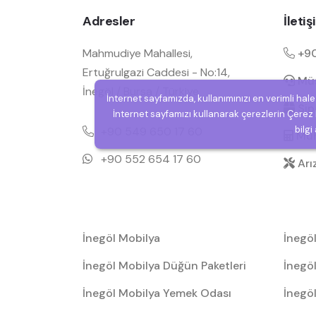
Adresler
İleti
Mahmudiye Mahallesi,
+90
Ertuğrulgazi Caddesi - No:14,
Müşt
İnegöl / Bursa / Türkiye
İnternet sayfamızda, kullanımınızı en verimli hal
Sipa
İnternet sayfamızı kullanarak çerezlerin Çerez P
bilgi
+90 549 650 17 60
Muh
+90 552 654 17 60
Arı
İnegöl Mobilya
İnegö
İnegöl Mobilya Düğün Paketleri
İnegöl
İnegöl Mobilya Yemek Odası
İnegö
Takıml