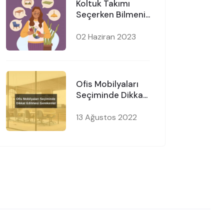
Koltuk Takımı
Seçerken Bilmeniz
Gerekenler
02 Haziran 2023
Ofis Mobilyaları
Seçiminde Dikkat
Edilmesi
Gerekenler
13 Ağustos 2022