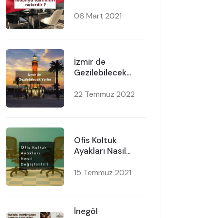
Mobilya Takımları
Nelerdir ?
06 Mart 2021
İzmir de
Gezilebilecek
Yerler
22 Temmuz 2022
Ofis Koltuk
Ayakları Nasıl
Değiştirilir?
15 Temmuz 2021
İnegöl