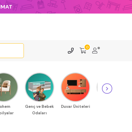
LİMAT
0
ohem
Genç ve Bebek
Duvar Üniteleri
Sehpa
ilyalar
Odaları
Modellerimiz