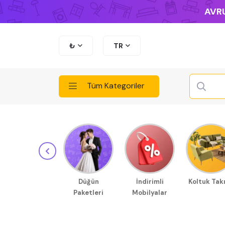
AVRU
₺
TR
Tüm Kategoriler
Düğün
İndirimli
Koltuk Tak
Paketleri
Mobilyalar