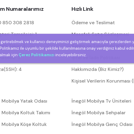
şim Numaralarımız
Hızlı Link
 850 308 2818
Ödeme ve Teslimat
eri Temsilcisi: 1
Mesafeli Satış Sözleşmesi
e getirebilmek ve kullanıcı deneyiminizi geliştirmek amacıyla çerezlerden 
riş Takip: 2
Kargo ve Taşıma Bilgileri
olitikamız ile uyumlu bir şekilde kullanılmasına onay verdiğiniz kabul edil
 almak için
Çerez Politikamızı
inceleyebilirsiniz.
asebe: 3
İptal ve İade Politikası
za(SSH): 4
Hakkımızda (Biz Kimiz?)
Kişisel Verilerin Korunması
l Mobilya Yatak Odası
İnegöl Mobilya Tv Üniteleri
 Mobilya Koltuk Takımı
İnegöl Mobilya Sehpalar
l Mobilya Köşe Koltuk
İnegöl Mobilya Genç Odası
arı