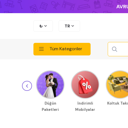
AVRU
₺
TR
Tüm Kategoriler
Düğün
İndirimli
Koltuk Tak
Paketleri
Mobilyalar