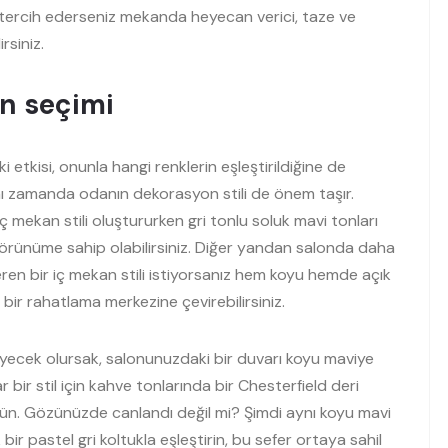
 tercih ederseniz mekanda heyecan verici, taze ve
rsiniz.
on seçimi
 etkisi, onunla hangi renklerin eşleştirildiğine de
ynı zamanda odanın dekorasyon stili de önem taşır.
iç mekan stili oluştururken gri tonlu soluk mavi tonları
 görünüme sahip olabilirsiniz. Diğer yandan salonda daha
veren bir iç mekan stili istiyorsanız hem koyu hemde açık
u bir rahatlama merkezine çevirebilirsiniz.
yecek olursak, salonunuzdaki bir duvarı koyu maviye
bir stil için kahve tonlarında bir Chesterfield deri
ün. Gözünüzde canlandı değil mi? Şimdi aynı koyu mavi
r pastel gri koltukla eşleştirin, bu sefer ortaya sahil