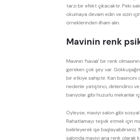
tarzı bir efekt çıkacaktır. Peki 
okumaya devam edin ve sizin için
örneklerinden ilham alın.
Mavinin renk psik
Mavinin ‘havalı’ bir renk olmasını
gereken çok şey var. Gökkuşağında
bir etkiye sahiptir. Kan basıncını
nedenle yatıştırıcı, dinlendirici v
banyolar gibi huzurlu mekanlar iç
Öyleyse, maviyi salon gibi sosyal 
Rahatlamayı teşvik etmek için ma
belirleyerek işe başlayabilirsiniz
salonda maviyi ana renk olarak ku