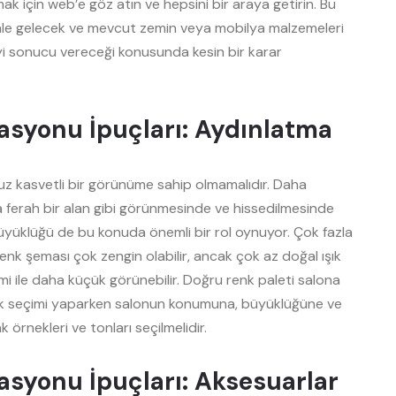
amak için web’e göz atın ve hepsini bir araya getirin. Bu
 hale gelecek ve mevcut zemin veya mobilya malzemeleri
iyi sonucu vereceği konusunda kesin bir karar
asyonu İpuçları: Aydınlatma
uz kasvetli bir görünüme sahip olmamalıdır. Daha
 ferah bir alan gibi görünmesinde ve hissedilmesinde
büyüklüğü de bu konuda önemli bir rol oynuyor. Çok fazla
enk şeması çok zengin olabilir, ancak çok az doğal ışık
imi ile daha küçük görünebilir. Doğru renk paleti salona
 renk seçimi yaparken salonun konumuna, büyüklüğüne ve
nk örnekleri ve tonları seçilmelidir.
asyonu İpuçları: Aksesuarlar