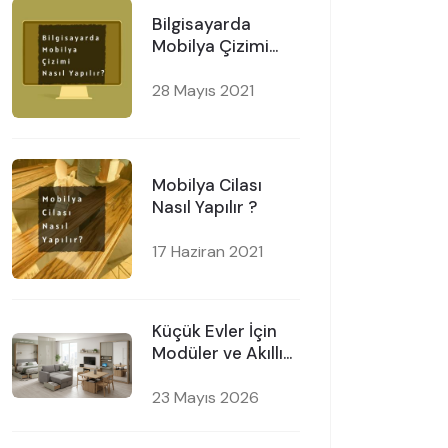
Bilgisayarda
Mobilya Çizimi
Nasıl Yapılır?
Programları
28 Mayıs 2021
Nelerdir?
Mobilya Cilası
Nasıl Yapılır ?
17 Haziran 2021
Küçük Evler İçin
Modüler ve Akıllı
Düğün Paketleri
Tavsiyeleri
23 Mayıs 2026