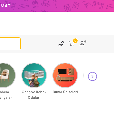
LİMAT
0
ohem
Genç ve Bebek
Duvar Üniteleri
Sehpa
ilyalar
Odaları
Modellerimiz