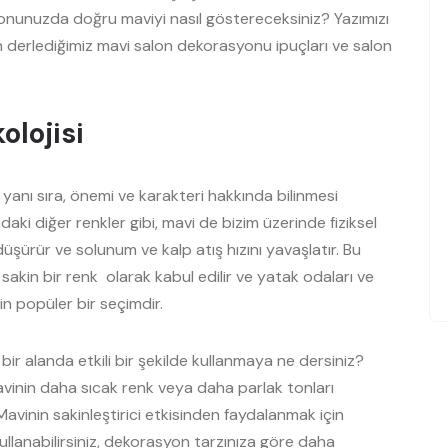
salonunuzda doğru maviyi nasıl göstereceksiniz? Yazımızı
 derlediğimiz mavi salon dekorasyonu ipuçları ve salon
olojisi
n yanı sıra, önemi ve karakteri hakkında bilinmesi
ki diğer renkler gibi, mavi de bizim üzerinde fiziksel
 düşürür ve solunum ve kalp atış hızını yavaşlatır. Bu
e sakin bir renk olarak kabul edilir ve yatak odaları ve
in popüler bir seçimdir.
bir alanda etkili bir şekilde kullanmaya ne dersiniz?
vinin daha sıcak renk veya daha parlak tonları
. Mavinin sakinleştirici etkisinden faydalanmak için
llanabilirsiniz, dekorasyon tarzınıza göre daha