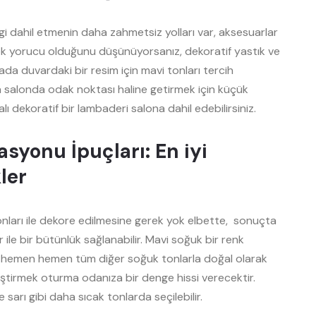
gi dahil etmenin daha zahmetsiz yolları var, aksesuarlar
ok yorucu olduğunu düşünüyorsanız, dekoratif yastık ve
yada duvardaki bir resim için mavi tonları tercih
da salonda odak noktası haline getirmek için küçük
ı dekoratif bir lambaderi salona dahil edebilirsiniz.
syonu İpuçları: En iyi
ler
nları ile dekore edilmesine gerek yok elbette, sonuçta
ile bir bütünlük sağlanabilir. Mavi soğuk bir renk
bi hemen hemen tüm diğer soğuk tonlarla doğal olarak
leştirmek oturma odanıza bir denge hissi verecektir.
e sarı gibi daha sıcak tonlarda seçilebilir.