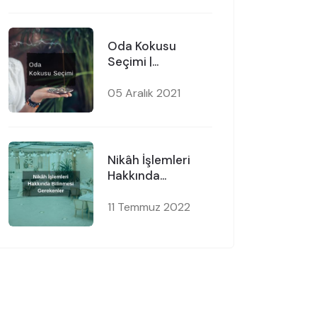
Oda Kokusu
Seçimi |
Mobilyamevime
05 Aralık 2021
Nikâh İşlemleri
Hakkında
Bilinmesi
Gerekenler
11 Temmuz 2022