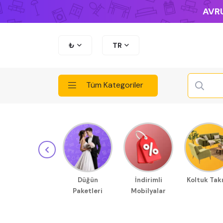
AVRU
₺
TR
Tüm Kategoriler
Düğün
İndirimli
Koltuk Tak
Paketleri
Mobilyalar