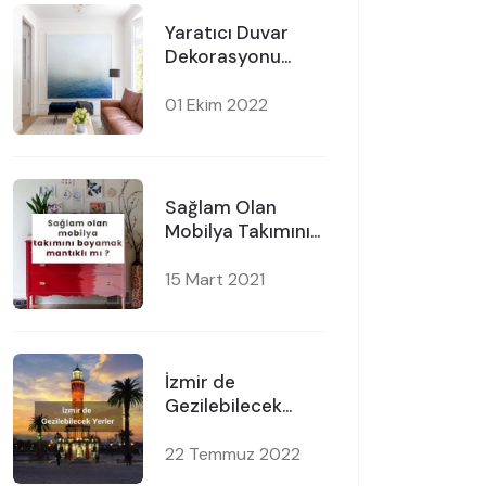
Yaratıcı Duvar
Dekorasyonu
Önerileri
01 Ekim 2022
Sağlam Olan
Mobilya Takımını
Boyamak Mantıklı
mı?
15 Mart 2021
İzmir de
Gezilebilecek
Yerler
22 Temmuz 2022