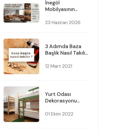
İnegöl
Mobilyasının
Üstün Kalitesi
23 Haziran 2026
3 Adımda Baza
Başlık Nasıl Takılır
?
12 Mart 2021
Yurt Odası
Dekorasyonu
Yaparken Dikkat
Edilmesi
01 Ekim 2022
Gerekenler