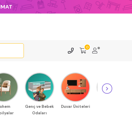
LİMAT
0
ohem
Genç ve Bebek
Duvar Üniteleri
Sehpa
ilyalar
Odaları
Modellerimiz