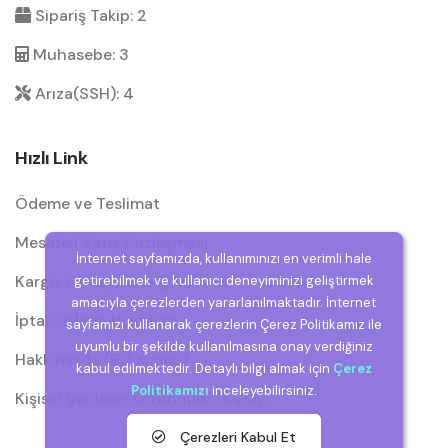
Sipariş Takip: 2
Muhasebe: 3
Arıza(SSH): 4
Hızlı Link
Ödeme ve Teslimat
Mesafeli Satış Sözleşmesi
İnternet sayfamızda, kullanımınızı en verimli hale
Kargo ve Taşıma Bilgileri
getirebilmek ve kullanıcı deneyiminizi geliştirmek
amacıyla çerezlerden yararlanılmaktadır. İnternet
İptal ve İade Politikası
sayfamızı kullanarak çerezlerin Çerez Politikamız ile
uyumlu bir şekilde kullanılmasına onay verdiğiniz
Hakkımızda (Biz Kimiz?)
kabul edilmektedir. Detaylı bilgi almak için
Çerez
Politikamızı
inceleyebilirsiniz.
Kişisel Verilerin Korunması (KVKK)
Çerezleri Kabul Et