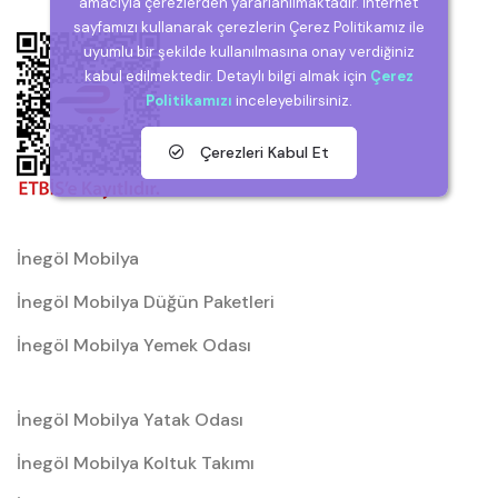
amacıyla çerezlerden yararlanılmaktadır. İnternet
sayfamızı kullanarak çerezlerin Çerez Politikamız ile
uyumlu bir şekilde kullanılmasına onay verdiğiniz
kabul edilmektedir. Detaylı bilgi almak için
Çerez
Politikamızı
inceleyebilirsiniz.
Çerezleri Kabul Et
İnegöl Mobilya
İnegöl Mobilya Düğün Paketleri
İnegöl Mobilya Yemek Odası
İnegöl Mobilya Yatak Odası
İnegöl Mobilya Koltuk Takımı