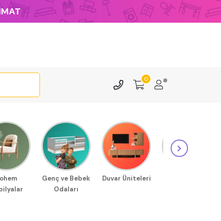
LİMAT
0
ohem
Genç ve Bebek
Duvar Üniteleri
Sehpa
ilyalar
Odaları
Modellerimiz