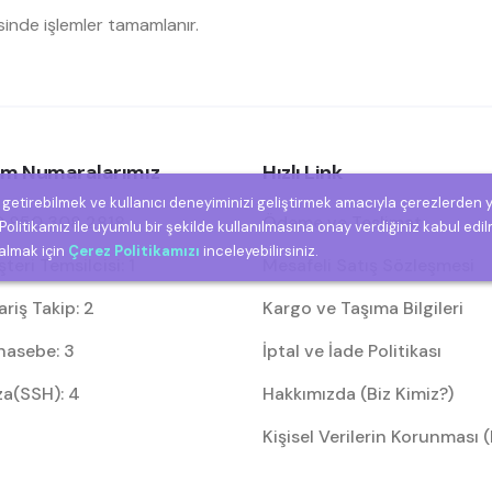
isinde işlemler tamamlanır.
şim Numaralarımız
Hızlı Link
e getirebilmek ve kullanıcı deneyiminizi geliştirmek amacıyla çerezlerden 
 850 308 2818
Ödeme ve Teslimat
olitikamız ile uyumlu bir şekilde kullanılmasına onay verdiğiniz kabul edil
 almak için
Çerez Politikamızı
inceleyebilirsiniz.
eri Temsilcisi: 1
Mesafeli Satış Sözleşmesi
riş Takip: 2
Kargo ve Taşıma Bilgileri
asebe: 3
İptal ve İade Politikası
za(SSH): 4
Hakkımızda (Biz Kimiz?)
Kişisel Verilerin Korunması