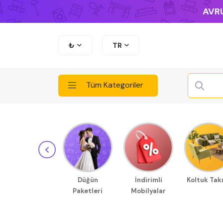
AVRU
₺
TR
Tüm Kategoriler
Düğün
İndirimli
Koltuk Tak
Paketleri
Mobilyalar