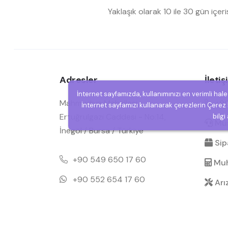
Yaklaşık olarak 10 ile 30 gün içer
Adresler
İleti
İnternet sayfamızda, kullanımınızı en verimli hal
Mahmudiye Mahallesi,
+90
İnternet sayfamızı kullanarak çerezlerin Çerez P
Ertuğrulgazi Caddesi - No:14,
bilgi
Müşt
İnegöl / Bursa / Türkiye
Sipa
+90 549 650 17 60
Muh
+90 552 654 17 60
Arı