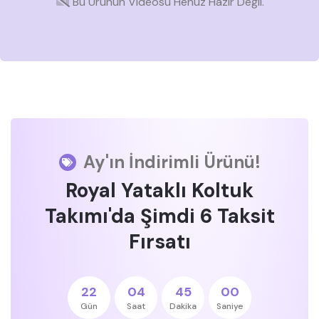
Bu Ürünün Videosu Henüz Hazır Değil.
Ay'ın İndirimli Ürünü!
Royal Yataklı Koltuk
Takımı'da Şimdi 6 Taksit
Fırsatı
22
04
45
00
Gün
Saat
Dakika
Saniye