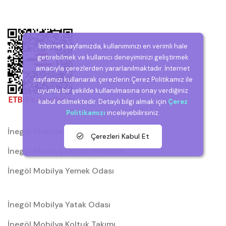
İnternet sayfamızda, kullanımınızı en verimli hale
getirebilmek ve kullanıcı deneyiminizi geliştirmek
amacıyla çerezlerden yararlanılmaktadır. İnternet
sayfamızı kullanarak çerezlerin Çerez Politikamız ile
uyumlu bir şekilde kullanılmasına onay verdiğiniz
kabul edilmektedir. Detaylı bilgi almak için
Çerez
Politikamızı
inceleyebilirsiniz.
İnegöl Mobilya
Çerezleri Kabul Et
İnegöl Mobilya Düğün Paketleri
İnegöl Mobilya Yemek Odası
İnegöl Mobilya Yatak Odası
İnegöl Mobilya Koltuk Takımı