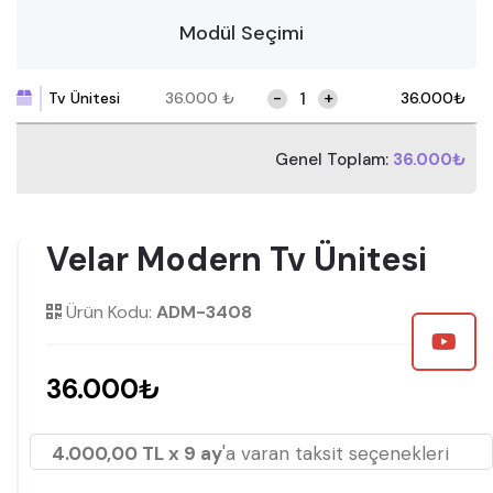
Modül Seçimi
-
+
Tv Ünitesi
36.000
₺
36.000
₺
Genel Toplam:
36.000₺
Velar Modern Tv Ünitesi
Ürün Kodu:
ADM-3408
36.000₺
4.000,00 TL x 9 ay
'a varan taksit seçenekleri