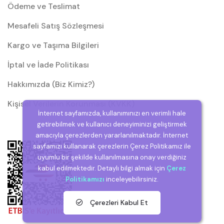
Ödeme ve Teslimat
Mesafeli Satış Sözleşmesi
Kargo ve Taşıma Bilgileri
İptal ve İade Politikası
Hakkımızda (Biz Kimiz?)
Kişisel Verilerin Korunması (KVKK)
İnternet sayfamızda, kullanımınızı en verimli hale
getirebilmek ve kullanıcı deneyiminizi geliştirmek
amacıyla çerezlerden yararlanılmaktadır. İnternet
sayfamızı kullanarak çerezlerin Çerez Politikamız ile
uyumlu bir şekilde kullanılmasına onay verdiğiniz
kabul edilmektedir. Detaylı bilgi almak için
Çerez
Politikamızı
inceleyebilirsiniz.
Çerezleri Kabul Et