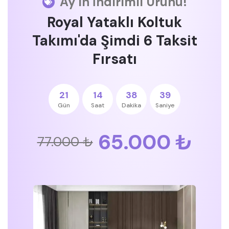
Ay'ın İndirimli Ürünü!
Royal Yataklı Koltuk
Takımı'da Şimdi 6 Taksit
Fırsatı
21
14
38
38
Gün
Saat
Dakika
Saniye
65.000 ₺
77.000 ₺