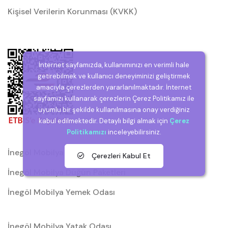
Kişisel Verilerin Korunması (KVKK)
İnternet sayfamızda, kullanımınızı en verimli hale
getirebilmek ve kullanıcı deneyiminizi geliştirmek
amacıyla çerezlerden yararlanılmaktadır. İnternet
sayfamızı kullanarak çerezlerin Çerez Politikamız ile
uyumlu bir şekilde kullanılmasına onay verdiğiniz
kabul edilmektedir. Detaylı bilgi almak için
Çerez
Politikamızı
inceleyebilirsiniz.
İnegöl Mobilya
Çerezleri Kabul Et
İnegöl Mobilya Düğün Paketleri
İnegöl Mobilya Yemek Odası
İnegöl Mobilya Yatak Odası