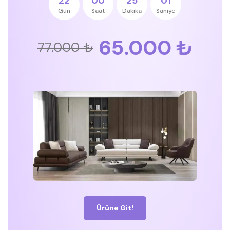
22
00
25
00
Gün
Saat
Dakika
Saniye
65.000 ₺
77.000 ₺
Ürüne Git!