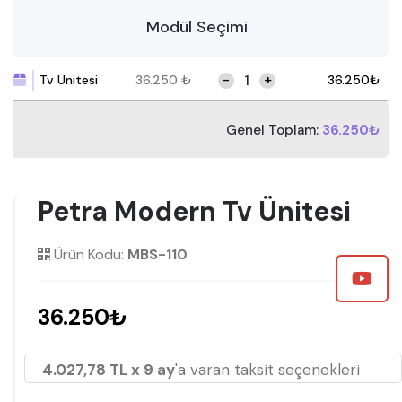
Modül Seçimi
-
+
Tv Ünitesi
36.250
₺
36.250
₺
Genel Toplam:
36.250₺
Petra Modern Tv Ünitesi
Ürün Kodu:
MBS-110
36.250₺
4.027,78 TL x 9 ay
'a varan taksit seçenekleri