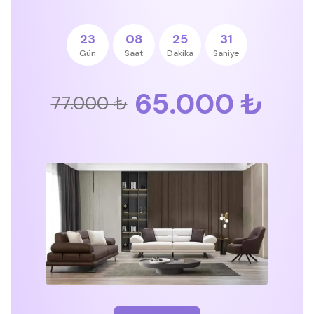
23
08
25
31
Gün
Saat
Dakika
Saniye
65.000 ₺
77.000 ₺