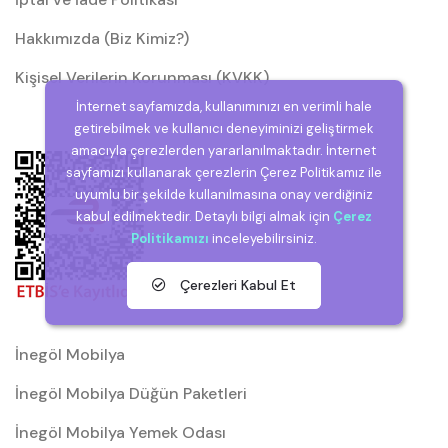
Hakkımızda (Biz Kimiz?)
Kişisel Verilerin Korunması (KVKK)
İnternet sayfamızda, kullanımınızı en verimli hale
getirebilmek ve kullanıcı deneyiminizi geliştirmek
amacıyla çerezlerden yararlanılmaktadır. İnternet
sayfamızı kullanarak çerezlerin Çerez Politikamız ile
uyumlu bir şekilde kullanılmasına onay verdiğiniz
kabul edilmektedir. Detaylı bilgi almak için
Çerez
Politikamızı
inceleyebilirsiniz.
Çerezleri Kabul Et
İnegöl Mobilya
İnegöl Mobilya Düğün Paketleri
İnegöl Mobilya Yemek Odası