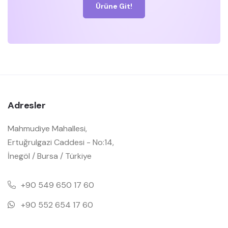
Ürüne Git!
Adresler
Mahmudiye Mahallesi,
Ertuğrulgazi Caddesi - No:14,
İnegöl / Bursa / Türkiye
+90 549 650 17 60
+90 552 654 17 60