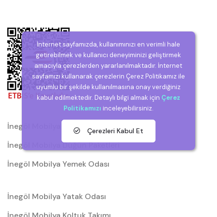
İnternet sayfamızda, kullanımınızı en verimli hale
getirebilmek ve kullanıcı deneyiminizi geliştirmek
amacıyla çerezlerden yararlanılmaktadır. İnternet
sayfamızı kullanarak çerezlerin Çerez Politikamız ile
uyumlu bir şekilde kullanılmasına onay verdiğiniz
kabul edilmektedir. Detaylı bilgi almak için
Çerez
Politikamızı
inceleyebilirsiniz.
İnegöl Mobilya
Çerezleri Kabul Et
İnegöl Mobilya Düğün Paketleri
İnegöl Mobilya Yemek Odası
İnegöl Mobilya Yatak Odası
İnegöl Mobilya Koltuk Takımı