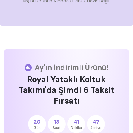
Bu Ürünün Videosu Henüz Hazır Değil.
Ay'ın İndirimli Ürünü!
Royal Yataklı Koltuk
Takımı'da Şimdi 6 Taksit
Fırsatı
20
13
41
47
Gün
Saat
Dakika
Saniye