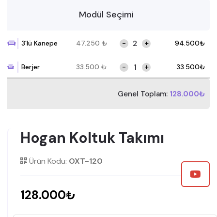
Modül Seçimi
-
+
3'lü Kanepe
47.250
₺
94.500
₺
-
+
Berjer
33.500
₺
33.500
₺
Genel Toplam:
128.000₺
Hogan Koltuk Takımı
Ürün Kodu:
OXT-120
128.000₺