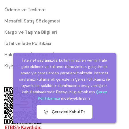
Ödeme ve Teslimat
Mesafeli Satış Sözleşmesi
Kargo ve Taşıma Bilgileri
İptal ve İade Politikası
Hakkımızda (Biz Kimiz?)
İnternet sayfamızda, kullanımınızı en verimli hale
Kişisel Verilerin Korunması (KVKK)
getirebilmek ve kullanıcı deneyiminizi geliştirmek
amacıyla çerezlerden yararlanılmaktadır. İnternet
sayfamızı kullanarak çerezlerin Çerez Politikamız ile
uyumlu bir şekilde kullanılmasına onay verdiğiniz
kabul edilmektedir. Detaylı bilgi almak için
Çerez
Politikamızı
inceleyebilirsiniz.
Çerezleri Kabul Et