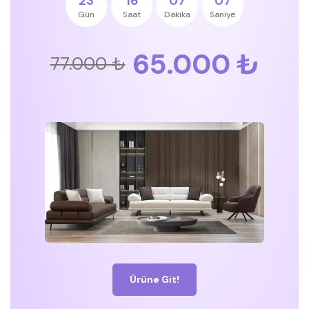
23
16
07
07
Gün
Saat
Dakika
Saniye
65.000 ₺
77.000 ₺
Ürüne Git!