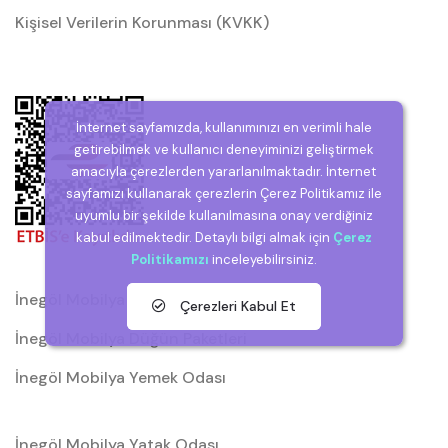
Kişisel Verilerin Korunması (KVKK)
İnternet sayfamızda, kullanımınızı en verimli hale
getirebilmek ve kullanıcı deneyiminizi geliştirmek
amacıyla çerezlerden yararlanılmaktadır. İnternet
sayfamızı kullanarak çerezlerin Çerez Politikamız ile
uyumlu bir şekilde kullanılmasına onay verdiğiniz
kabul edilmektedir. Detaylı bilgi almak için
Çerez
Politikamızı
inceleyebilirsiniz.
İnegöl Mobilya
Çerezleri Kabul Et
İnegöl Mobilya Düğün Paketleri
İnegöl Mobilya Yemek Odası
İnegöl Mobilya Yatak Odası