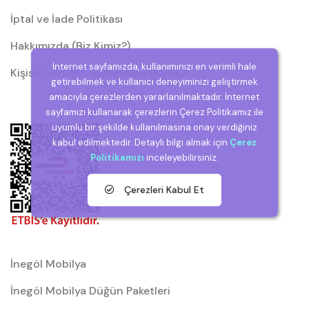
İptal ve İade Politikası
Hakkımızda (Biz Kimiz?)
İnternet sayfamızda, kullanımınızı en verimli hale
Kişisel Verilerin Korunması (KVKK)
getirebilmek ve kullanıcı deneyiminizi geliştirmek
amacıyla çerezlerden yararlanılmaktadır. İnternet
sayfamızı kullanarak çerezlerin Çerez Politikamız ile
uyumlu bir şekilde kullanılmasına onay verdiğiniz
kabul edilmektedir. Detaylı bilgi almak için
Çerez
Politikamızı
inceleyebilirsiniz.
Çerezleri Kabul Et
İnegöl Mobilya
İnegöl Mobilya Düğün Paketleri