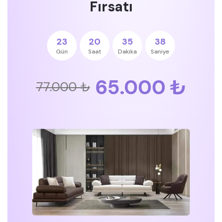
Fırsatı
23
20
35
38
Gün
Saat
Dakika
Saniye
65.000 ₺
77.000 ₺