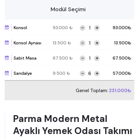
Modül Seçimi
-
+
Konsol
93.000
₺
93.000
₺
-
+
Konsol Aynası
13.500
₺
13.500
₺
-
+
Sabit Masa
67.500
₺
67.500
₺
-
+
Sandalye
9.500
₺
57.000
₺
Genel Toplam:
231.000₺
Parma Modern Metal
Ayaklı Yemek Odası Takımı