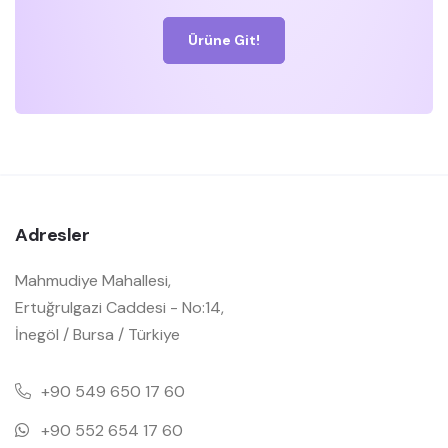
Ürüne Git!
Adresler
Mahmudiye Mahallesi,
Ertuğrulgazi Caddesi - No:14,
İnegöl / Bursa / Türkiye
+90 549 650 17 60
+90 552 654 17 60