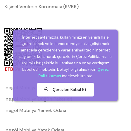
Kişisel Verilerin Korunması (KVKK)
İnternet sayfamızda, kullanımınızı en verimli hale
getirebilmek ve kullanıcı deneyiminizi geliştirmek
amacıyla çerezlerden yararlanılmaktadır. İnternet
sayfamızı kullanarak çerezlerin Çerez Politikamız ile
uyumlu bir şekilde kullanılmasına onay verdiğiniz
kabul edilmektedir. Detaylı bilgi almak için
Çerez
Politikamızı
inceleyebilirsiniz.
İnegöl Mobilya
Çerezleri Kabul Et
İnegöl Mobilya Düğün Paketleri
İnegöl Mobilya Yemek Odası
İnegöl Mobilya Yatak Odası