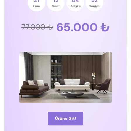
21
12
04
51
Gün
Saat
Dakika
Saniye
65.000 ₺
77.000 ₺
Ürüne Git!