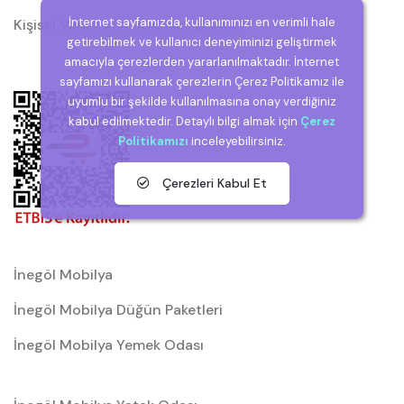
İnternet sayfamızda, kullanımınızı en verimli hale
Kişisel Verilerin Korunması (KVKK)
getirebilmek ve kullanıcı deneyiminizi geliştirmek
amacıyla çerezlerden yararlanılmaktadır. İnternet
sayfamızı kullanarak çerezlerin Çerez Politikamız ile
uyumlu bir şekilde kullanılmasına onay verdiğiniz
kabul edilmektedir. Detaylı bilgi almak için
Çerez
Politikamızı
inceleyebilirsiniz.
Çerezleri Kabul Et
İnegöl Mobilya
İnegöl Mobilya Düğün Paketleri
İnegöl Mobilya Yemek Odası