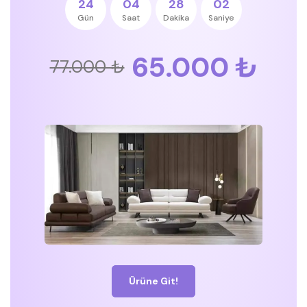
24
04
28
02
Gün
Saat
Dakika
Saniye
65.000 ₺
77.000 ₺
Ürüne Git!