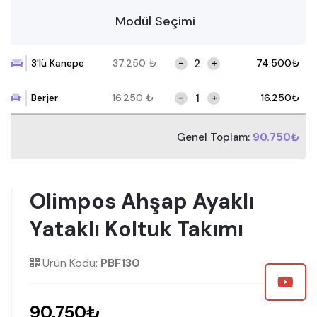
Modül Seçimi
-
+
3'lü Kanepe
37.250
₺
74.500
₺
-
+
Berjer
16.250
₺
16.250
₺
Genel Toplam:
90.750₺
Olimpos Ahşap Ayaklı
Yataklı Koltuk Takımı
Ürün Kodu:
PBF130
90.750₺