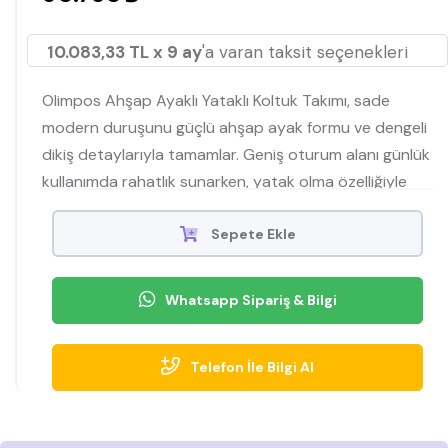
10.083,33 TL x 9 ay
'a varan taksit seçenekleri
Olimpos Ahşap Ayaklı Yataklı Koltuk Takımı, sade
modern duruşunu güçlü ahşap ayak formu ve dengeli
dikiş detaylarıyla tamamlar. Geniş oturum alanı günlük
kullanımda rahatlık sunarken, yatak olma özelliğiyle
misafirler için hızlı bir çözüme dönüşür. Sırt
minderlerinin destekleyici yapısı oturuşu toparlar;
Sepete Ekle
sağlam baza/iskelet hissi uzun ömürlü kullanım
vurgusu yapar. Açık tonlu kumaşı sayesinde farklı halı,
Whatsapp Sipariş & Bilgi
perde ve aksesuarlarla kolayca uyum sağlar.
Telefon İle Bilgi Al