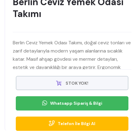
Berlin Ceviz Yemek Odası
Takımı
Berlin Ceviz Yemek Odası Takımı, doğal ceviz tonları ve
zarif detaylarıyla modern yaşam alanlarına sıcaklık
katar. Masif ahşap gövdesi ve mermer detayları,
estetik ve dayanıklılığı bir araya getirir. Ergonomik
tasarımlı sandalyeleri konforlu oturum sağlarken, geniş
yemek masası aile buluşmaları için ideal bir alan suna
STOK YOK!
Whatsapp Sipariş & Bilgi
Telefon İle Bilgi Al