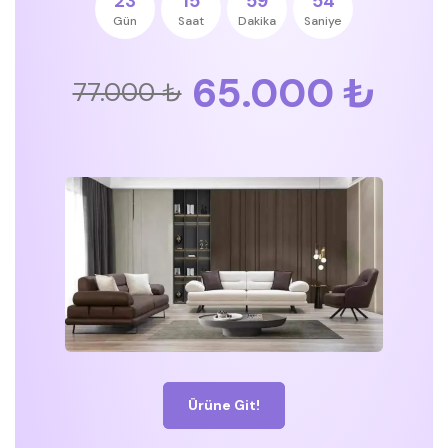
23
15
59
53
Gün
Saat
Dakika
Saniye
65.000 ₺
77.000 ₺
Ürüne Git!