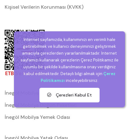
Kişisel Verilerin Korunması (KVKK)
İnternet sayfamızda, kullanımınızı en verimli hale
getirebilmek ve kullanıcı deneyiminizi geliştirmek
amacıyla çerezlerden yararlanılmaktadır. İnternet
sayfamızı kullanarak çerezlerin Çerez Politikamız ile
uyumlu bir şekilde kullanılmasına onay verdiğiniz
kabul edilmektedir. Detaylı bilgi almak için
Çerez
Politikamızı
inceleyebilirsiniz.
İnegöl Mobilya
Çerezleri Kabul Et
İnegöl Mobilya Düğün Paketleri
İnegöl Mobilya Yemek Odası
İnegöl Mobilya Yatak Odası