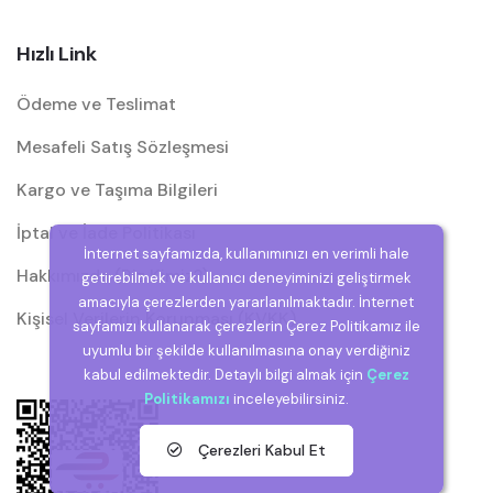
Hızlı Link
Ödeme ve Teslimat
Mesafeli Satış Sözleşmesi
Kargo ve Taşıma Bilgileri
İptal ve İade Politikası
İnternet sayfamızda, kullanımınızı en verimli hale
Hakkımızda (Biz Kimiz?)
getirebilmek ve kullanıcı deneyiminizi geliştirmek
amacıyla çerezlerden yararlanılmaktadır. İnternet
Kişisel Verilerin Korunması (KVKK)
sayfamızı kullanarak çerezlerin Çerez Politikamız ile
uyumlu bir şekilde kullanılmasına onay verdiğiniz
kabul edilmektedir. Detaylı bilgi almak için
Çerez
Politikamızı
inceleyebilirsiniz.
Çerezleri Kabul Et