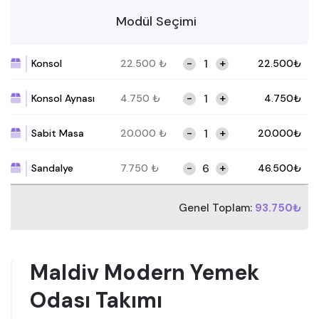
Modül Seçimi
-
+
Konsol
22.500
₺
22.500
₺
-
+
Konsol Aynası
4.750
₺
4.750
₺
-
+
Sabit Masa
20.000
₺
20.000
₺
-
+
Sandalye
7.750
₺
46.500
₺
Genel Toplam:
93.750₺
Maldiv Modern Yemek
Odası Takımı