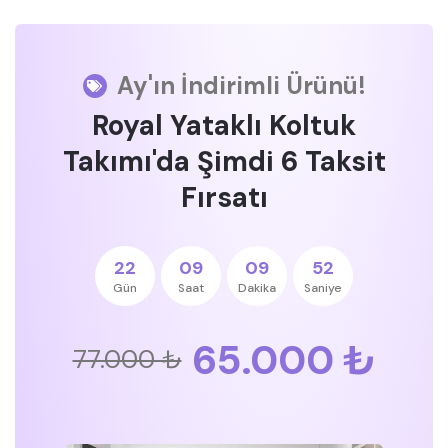
Ay'ın İndirimli Ürünü!
Royal Yataklı Koltuk
Takımı'da Şimdi 6 Taksit
Fırsatı
22
09
09
51
Gün
Saat
Dakika
Saniye
65.000 ₺
77.000 ₺