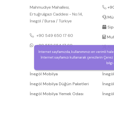
Mahmudiye Mahallesi,
+90
Ertuğrulgazi Caddesi - No:14,
Müşt
İnegöl / Bursa / Türkiye
Sipa
+90 549 650 17 60
Muh
+90 552 654 17 60
Arı
İnternet sayfamızda, kullanımınızı en verimli hal
İnternet sayfamızı kullanarak çerezlerin Çerez P
bilgi
İnegöl Mobilya
İnegö
İnegöl Mobilya Düğün Paketleri
İnegöl
İnegöl Mobilya Yemek Odası
İnegö
Takıml