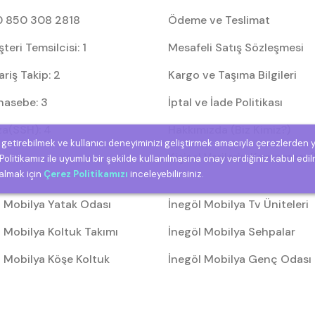
 850 308 2818
Ödeme ve Teslimat
eri Temsilcisi: 1
Mesafeli Satış Sözleşmesi
riş Takip: 2
Kargo ve Taşıma Bilgileri
asebe: 3
İptal ve İade Politikası
za(SSH): 4
Hakkımızda (Biz Kimiz?)
e getirebilmek ve kullanıcı deneyiminizi geliştirmek amacıyla çerezlerden 
Kişisel Verilerin Korunması
olitikamız ile uyumlu bir şekilde kullanılmasına onay verdiğiniz kabul edil
 almak için
Çerez Politikamızı
inceleyebilirsiniz.
l Mobilya Yatak Odası
İnegöl Mobilya Tv Üniteleri
 Mobilya Koltuk Takımı
İnegöl Mobilya Sehpalar
l Mobilya Köşe Koltuk
İnegöl Mobilya Genç Odası
arı