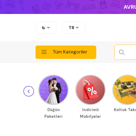
AVRU
₺
TR
Tüm Kategoriler
Düğün
İndirimli
Koltuk Tak
Paketleri
Mobilyalar