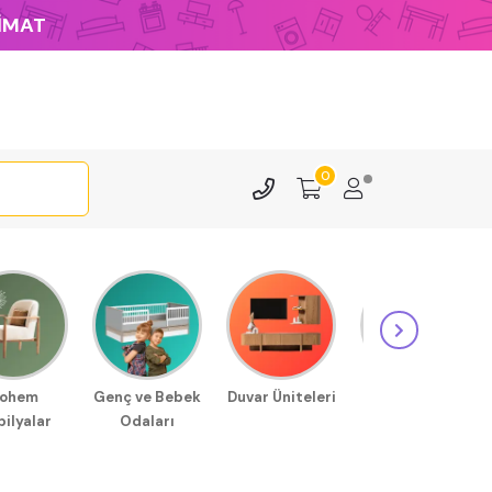
LİMAT
0
ohem
Genç ve Bebek
Duvar Üniteleri
Sehpa
ilyalar
Odaları
Modellerimiz