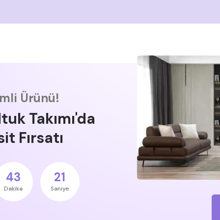
imli Ürünü!
ltuk Takımı'da
it Fırsatı
43
20
Dakika
Saniye