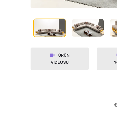
ÜRÜN
VİDEOSU
Y