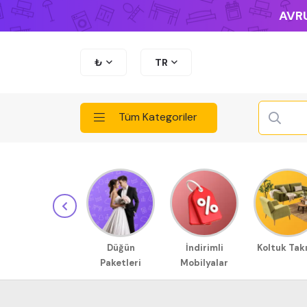
AVRU
₺
TR
Tüm Kategoriler
Düğün
İndirimli
Koltuk Tak
Paketleri
Mobilyalar