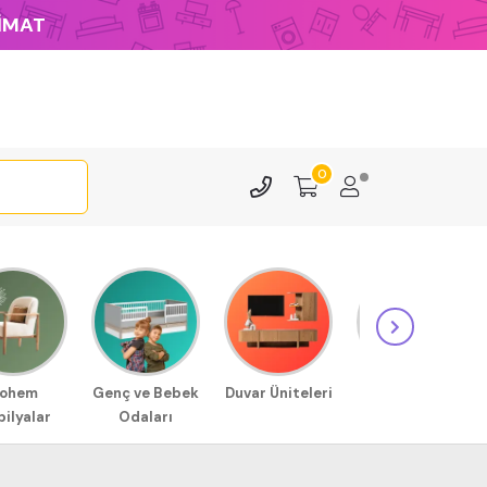
LİMAT
0
ohem
Genç ve Bebek
Duvar Üniteleri
Sehpa
ilyalar
Odaları
Modellerimiz