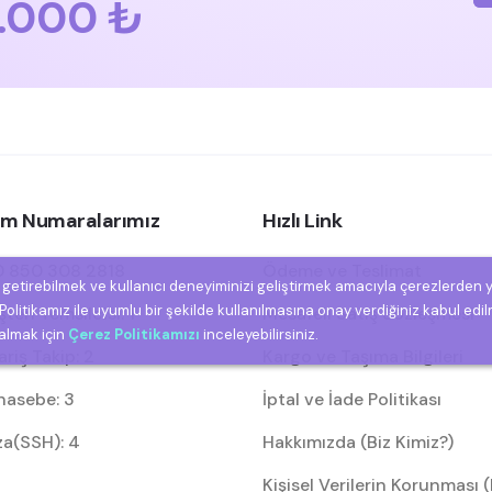
.000 ₺
şim Numaralarımız
Hızlı Link
 850 308 2818
Ödeme ve Teslimat
e getirebilmek ve kullanıcı deneyiminizi geliştirmek amacıyla çerezlerden 
olitikamız ile uyumlu bir şekilde kullanılmasına onay verdiğiniz kabul edil
eri Temsilcisi: 1
Mesafeli Satış Sözleşmesi
 almak için
Çerez Politikamızı
inceleyebilirsiniz.
riş Takip: 2
Kargo ve Taşıma Bilgileri
asebe: 3
İptal ve İade Politikası
za(SSH): 4
Hakkımızda (Biz Kimiz?)
Kişisel Verilerin Korunması