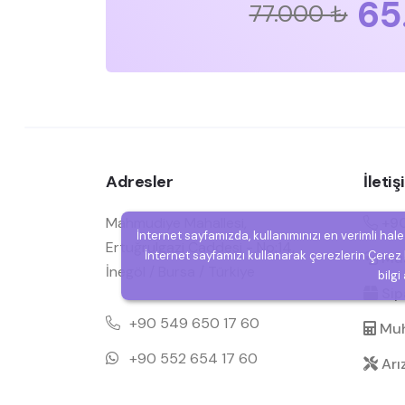
65
77.000 ₺
Adresler
İleti
Mahmudiye Mahallesi,
+90
İnternet sayfamızda, kullanımınızı en verimli hal
Ertuğrulgazi Caddesi - No:14,
İnternet sayfamızı kullanarak çerezlerin Çerez P
Müşt
İnegöl / Bursa / Türkiye
bilgi
Sipa
+90 549 650 17 60
Muh
+90 552 654 17 60
Arı