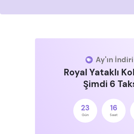
Ay'ın İndir
Royal Yataklı Ko
Şimdi 6 Taks
23
16
Gün
Saat