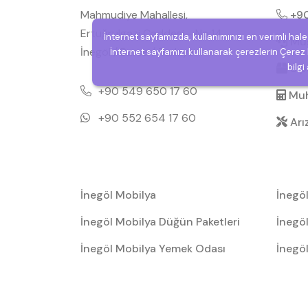
Mahmudiye Mahallesi,
+90
Ertuğrulgazi Caddesi - No:14,
İnternet sayfamızda, kullanımınızı en verimli hal
Müşt
İnegöl / Bursa / Türkiye
İnternet sayfamızı kullanarak çerezlerin Çerez P
Sipa
bilgi
+90 549 650 17 60
Muh
+90 552 654 17 60
Arı
İnegöl Mobilya
İnegö
İnegöl Mobilya Düğün Paketleri
İnegöl
İnegöl Mobilya Yemek Odası
İnegö
Takıml