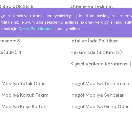
 850 308 2818
Ödeme ve Teslimat
e getirebilmek ve kullanıcı deneyiminizi geliştirmek amacıyla çerezlerden 
eri Temsilcisi: 1
Mesafeli Satış Sözleşmesi
olitikamız ile uyumlu bir şekilde kullanılmasına onay verdiğiniz kabul edil
riş Takip: 2
Kargo ve Taşıma Bilgileri
 almak için
Çerez Politikamızı
inceleyebilirsiniz.
asebe: 3
İptal ve İade Politikası
za(SSH): 4
Hakkımızda (Biz Kimiz?)
Kişisel Verilerin Korunması
l Mobilya Yatak Odası
İnegöl Mobilya Tv Üniteleri
 Mobilya Koltuk Takımı
İnegöl Mobilya Sehpalar
l Mobilya Köşe Koltuk
İnegöl Mobilya Genç Odası
arı