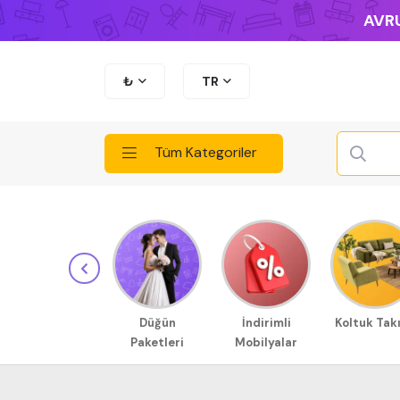
AVRU
₺
TR
Tüm Kategoriler
Düğün
İndirimli
Koltuk Tak
Paketleri
Mobilyalar