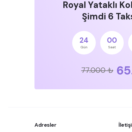
Royal Yataklı Ko
Şimdi 6 Taks
24
00
Gün
Saat
65
77.000 ₺
Adresler
İleti