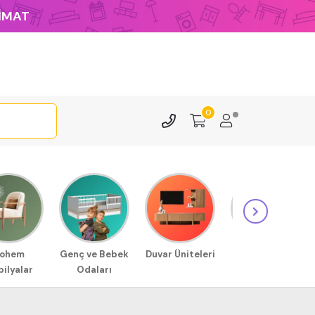
LİMAT
0
ohem
Genç ve Bebek
Duvar Üniteleri
Sehpa
ilyalar
Odaları
Modellerimiz