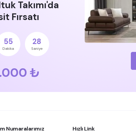
ltuk Takımı'da
it Fırsatı
55
27
Dakika
Saniye
.000 ₺
şim Numaralarımız
Hızlı Link