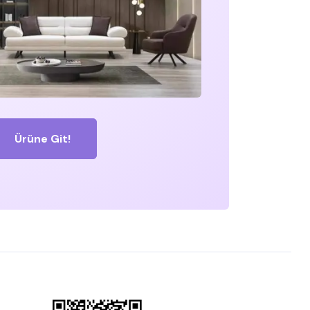
Ürüne Git!