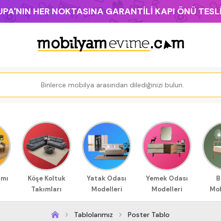
PA'NIN HER NOKTASINA GARANTİLİ KAPI ÖNÜ TES
ımı
Köşe Koltuk
Yatak Odası
Yemek Odası
B
Takımları
Modelleri
Modelleri
Mob
Tablolarımız
Poster Tablo