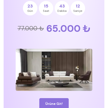
23
15
43
12
Gün
Saat
Dakika
Saniye
65.000 ₺
77.000 ₺
Ürüne Git!