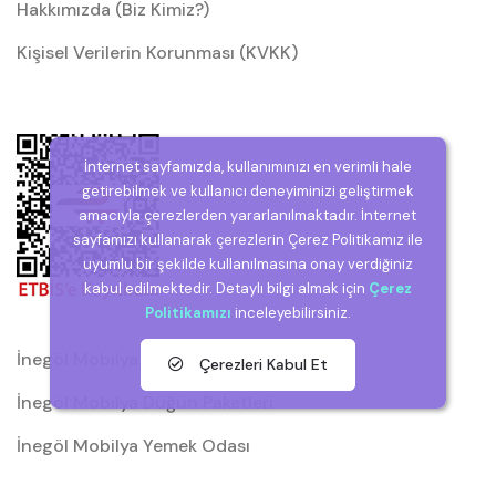
Hakkımızda (Biz Kimiz?)
Kişisel Verilerin Korunması (KVKK)
İnternet sayfamızda, kullanımınızı en verimli hale
getirebilmek ve kullanıcı deneyiminizi geliştirmek
amacıyla çerezlerden yararlanılmaktadır. İnternet
sayfamızı kullanarak çerezlerin Çerez Politikamız ile
uyumlu bir şekilde kullanılmasına onay verdiğiniz
kabul edilmektedir. Detaylı bilgi almak için
Çerez
Politikamızı
inceleyebilirsiniz.
İnegöl Mobilya
Çerezleri Kabul Et
İnegöl Mobilya Düğün Paketleri
İnegöl Mobilya Yemek Odası