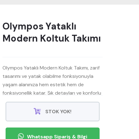
Olympos Yataklı
Modern Koltuk Takımı
Olympos Yataklı Modern Koltuk Takımı, zarif
tasarımı ve yatak olabilme fonksiyonuyla
yaşam alanınıza hem estetik hem de
fonksiyonellik katar. Şık detayları ve konforlu
yapısıyla modern yaşam alanları için
mükemmel bir seçimdir.
STOK YOK!
Whatsapp Sipariş & Bilgi