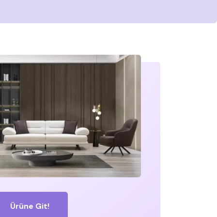
Ürüne Git!