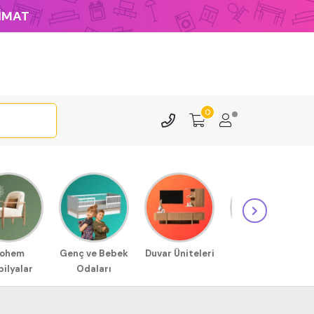
LİMAT
0
ohem
Genç ve Bebek
Duvar Üniteleri
Sehpa
ilyalar
Odaları
Modellerimiz