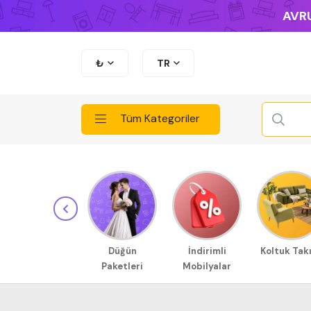
AVRU
₺
TR
Tüm Kategoriler
Düğün
İndirimli
Koltuk Tak
Paketleri
Mobilyalar