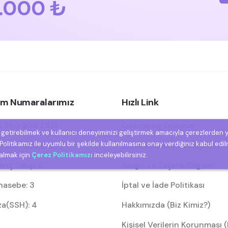
.000 ₺
şim Numaralarımız
Hızlı Link
 850 308 2818
Ödeme ve Teslimat
e getirebilmek ve kullanıcı deneyiminizi geliştirmek amacıyla çerezlerden 
olitikamız ile uyumlu bir şekilde kullanılmasına onay verdiğiniz kabul edil
eri Temsilcisi: 1
Mesafeli Satış Sözleşmesi
 almak için
Çerez Politikamızı
inceleyebilirsiniz.
riş Takip: 2
Kargo ve Taşıma Bilgileri
asebe: 3
İptal ve İade Politikası
za(SSH): 4
Hakkımızda (Biz Kimiz?)
Kişisel Verilerin Korunması