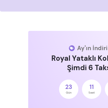
Ay'ın İndir
Royal Yataklı Ko
Şimdi 6 Taks
23
11
Gün
Saat