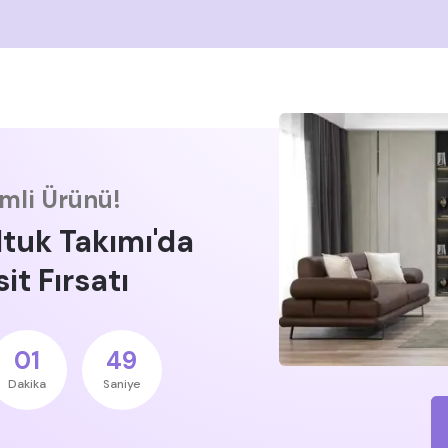
imli Ürünü!
ltuk Takımı'da
it Fırsatı
01
48
Dakika
Saniye