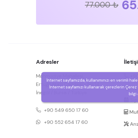
65
77.000 ₺
Adresler
İleti
Mahmudiye Mahallesi,
+90
İnternet sayfamızda, kullanımınızı en verimli hal
Ertuğrulgazi Caddesi - No:14,
İnternet sayfamızı kullanarak çerezlerin Çerez P
Müşt
İnegöl / Bursa / Türkiye
bilgi
Sipa
+90 549 650 17 60
Muh
+90 552 654 17 60
Arı