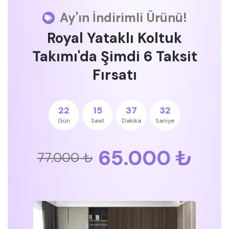
Ay'ın İndirimli Ürünü!
Royal Yataklı Koltuk
Takımı'da Şimdi 6 Taksit
Fırsatı
22
15
37
32
Gün
Saat
Dakika
Saniye
65.000 ₺
77.000 ₺