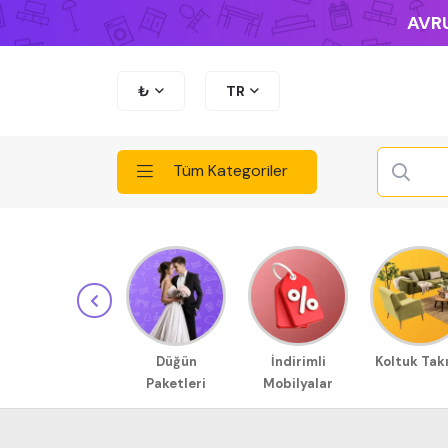
AVRU
₺
TR
Tüm Kategoriler
Düğün
İndirimli
Koltuk Tak
Paketleri
Mobilyalar