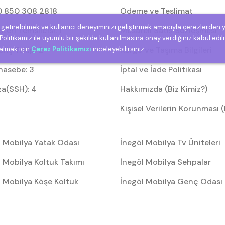
 850 308 2818
Ödeme ve Teslimat
e getirebilmek ve kullanıcı deneyiminizi geliştirmek amacıyla çerezlerden 
eri Temsilcisi: 1
Mesafeli Satış Sözleşmesi
olitikamız ile uyumlu bir şekilde kullanılmasına onay verdiğiniz kabul edil
riş Takip: 2
Kargo ve Taşıma Bilgileri
 almak için
Çerez Politikamızı
inceleyebilirsiniz.
asebe: 3
İptal ve İade Politikası
za(SSH): 4
Hakkımızda (Biz Kimiz?)
Kişisel Verilerin Korunması
l Mobilya Yatak Odası
İnegöl Mobilya Tv Üniteleri
 Mobilya Koltuk Takımı
İnegöl Mobilya Sehpalar
l Mobilya Köşe Koltuk
İnegöl Mobilya Genç Odası
arı