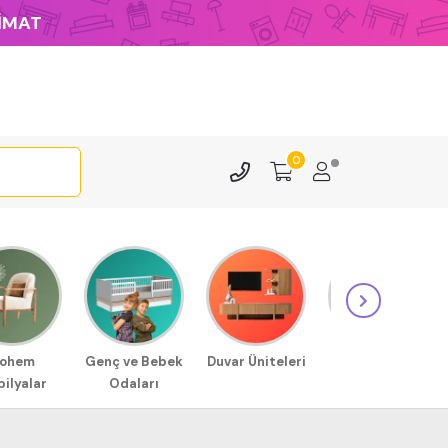
LİMAT
0
ohem
Genç ve Bebek
Duvar Üniteleri
Sehpa
ilyalar
Odaları
Modellerimiz