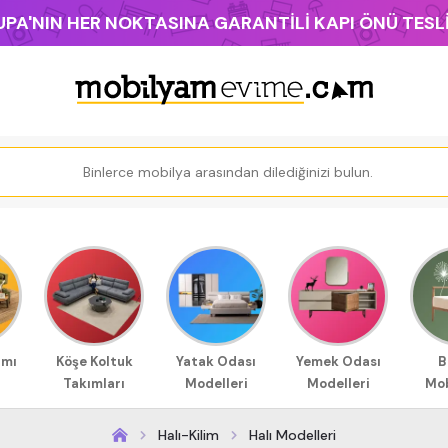
PA'NIN HER NOKTASINA GARANTİLİ KAPI ÖNÜ TES
ımı
Köşe Koltuk
Yatak Odası
Yemek Odası
B
Takımları
Modelleri
Modelleri
Mob
Halı-Kilim
Halı Modelleri