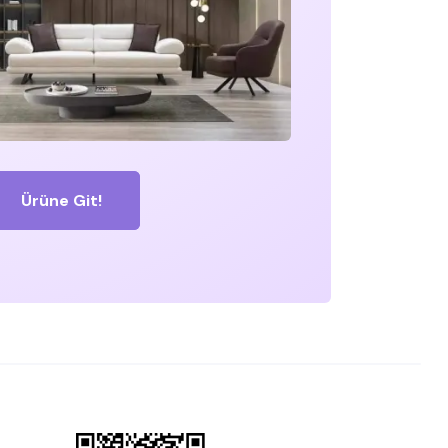
Ürüne Git!