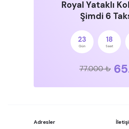
Royal Yataklı Ko
Şimdi 6 Taks
23
18
Gün
Saat
65
77.000 ₺
Adresler
İleti