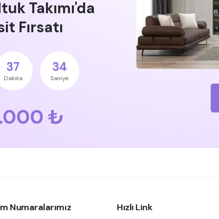
ltuk Takımı'da
it Fırsatı
37
33
Dakika
Saniye
.000 ₺
şim Numaralarımız
Hızlı Link