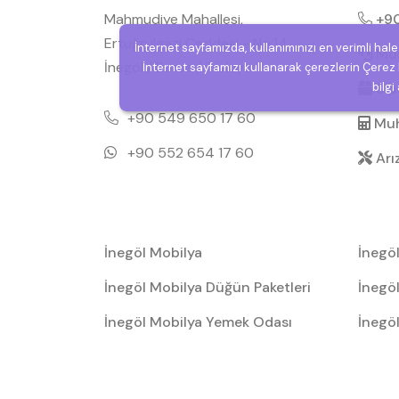
Mahmudiye Mahallesi,
+90
Ertuğrulgazi Caddesi - No:14,
İnternet sayfamızda, kullanımınızı en verimli hal
Müşt
İnegöl / Bursa / Türkiye
İnternet sayfamızı kullanarak çerezlerin Çerez P
Sipa
bilgi
+90 549 650 17 60
Muh
+90 552 654 17 60
Arı
İnegöl Mobilya
İnegö
İnegöl Mobilya Düğün Paketleri
İnegöl
İnegöl Mobilya Yemek Odası
İnegö
Takıml