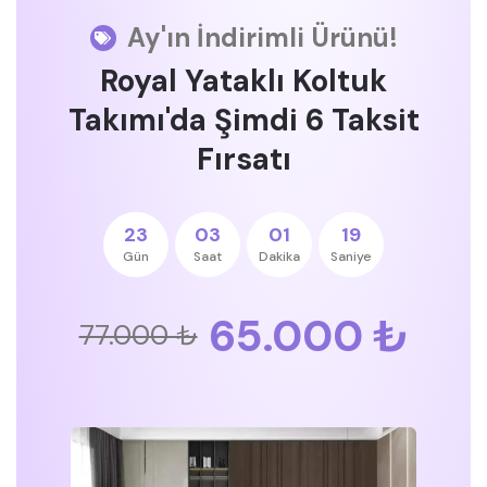
Ay'ın İndirimli Ürünü!
Royal Yataklı Koltuk
Takımı'da Şimdi 6 Taksit
Fırsatı
23
03
01
19
Gün
Saat
Dakika
Saniye
65.000 ₺
77.000 ₺