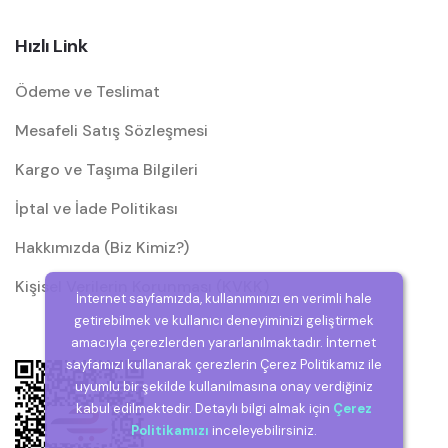
Hızlı Link
Ödeme ve Teslimat
Mesafeli Satış Sözleşmesi
Kargo ve Taşıma Bilgileri
İptal ve İade Politikası
Hakkımızda (Biz Kimiz?)
Kişisel Verilerin Korunması (KVKK)
İnternet sayfamızda, kullanımınızı en verimli hale
getirebilmek ve kullanıcı deneyiminizi geliştirmek
amacıyla çerezlerden yararlanılmaktadır. İnternet
sayfamızı kullanarak çerezlerin Çerez Politikamız ile
uyumlu bir şekilde kullanılmasına onay verdiğiniz
kabul edilmektedir. Detaylı bilgi almak için
Çerez
Politikamızı
inceleyebilirsiniz.