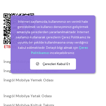
İnternet sayfamızda, kullanımınızı en verimli hale
getirebilmek ve kullanıcı deneyiminizi geliştirmek
amacıyla çerezlerden yararlanılmaktadır. İnternet
sayfamızı kullanarak çerezlerin Çerez Politikamız ile
uyumlu bir şekilde kullanılmasına onay verdiğiniz
kabul edilmektedir. Detaylı bilgi almak için
Çerez
Politikamızı
inceleyebilirsiniz.
İnegöl Mobilya
Çerezleri Kabul Et
İnegöl Mobilya Düğün Paketleri
İnegöl Mobilya Yemek Odası
İnegöl Mobilya Yatak Odası
İnegöl Mobilya Koltuk Takımı