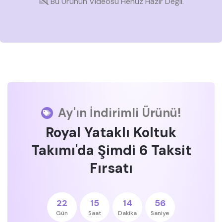
Bu Ürünün Videosu Henüz Hazır Değil.
Ay'ın İndirimli Ürünü!
Royal Yataklı Koltuk
Takımı'da Şimdi 6 Taksit
Fırsatı
22
15
14
56
Gün
Saat
Dakika
Saniye