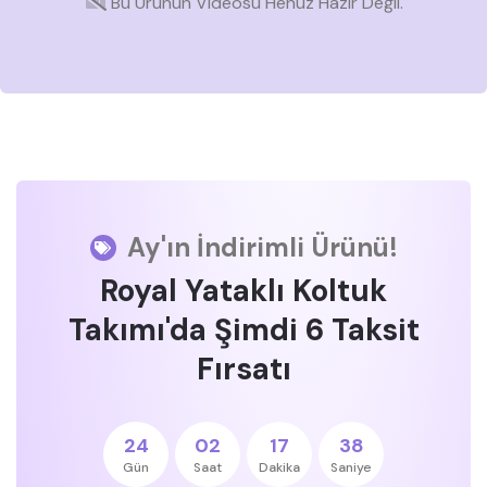
Bu Ürünün Videosu Henüz Hazır Değil.
Ay'ın İndirimli Ürünü!
Royal Yataklı Koltuk
Takımı'da Şimdi 6 Taksit
Fırsatı
24
02
17
37
Gün
Saat
Dakika
Saniye