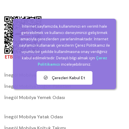
İnternet sayfamızda, kullanımınızı en verimli hale
getirebilmek ve kullanıcı deneyiminizi geliştirmek
amacıyla çerezlerden yararlanılmaktadır. İnternet
sayfamızı kullanarak çerezlerin Çerez Politikamız ile
uyumlu bir şekilde kullanılmasına onay verdiğiniz
kabul edilmektedir. Detaylı bilgi almak için
Çerez
Politikamızı
inceleyebilirsiniz.
İnegöl Mobilya
Çerezleri Kabul Et
İnegöl Mobilya Düğün Paketleri
İnegöl Mobilya Yemek Odası
İnegöl Mobilya Yatak Odası
İnegöl Mobilya Koltuk Takımı