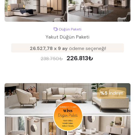
Düğün Paketi
Yakut Düğün Paketi
26.527,78 x 9 ay
ödeme seçeneği!
226.813₺
238.750₺
%5
İndirim