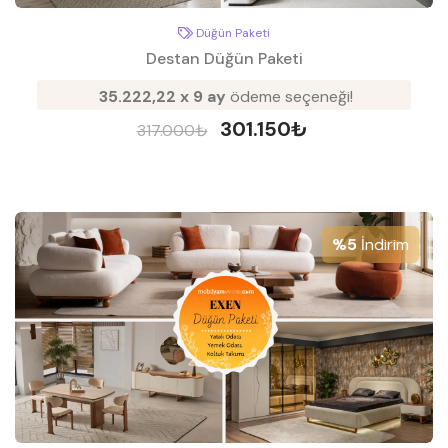
Düğün Paketi
Destan Düğün Paketi
35.222,22 x 9 ay
ödeme seçeneği!
301.150₺
317.000₺
%5
İndirim