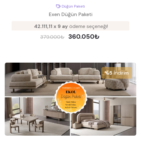
Düğün Paketi
Exen Düğün Paketi
42.111,11 x 9 ay
ödeme seçeneği!
360.050₺
379.000₺
%5
İndirim