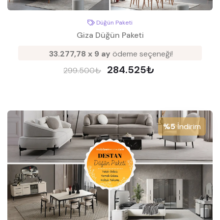
Düğün Paketi
Giza Düğün Paketi
33.277,78 x 9 ay
ödeme seçeneği!
284.525₺
299.500₺
%5
İndirim