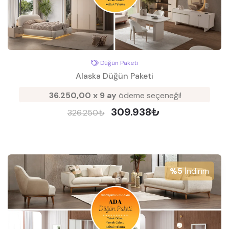
Düğün Paketi
Alaska Düğün Paketi
36.250,00 x 9 ay
ödeme seçeneği!
309.938₺
326.250₺
%5
İndirim