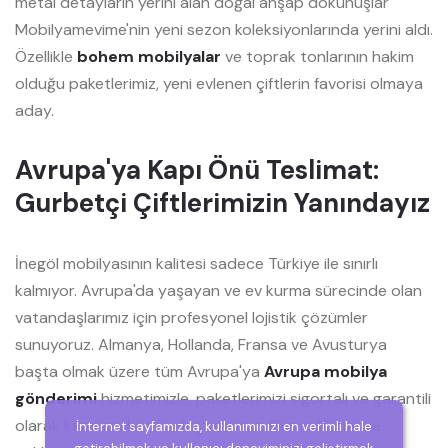
metal detayların yerini alan doğal ahşap dokunuşlar
Mobilyamevime'nin yeni sezon koleksiyonlarında yerini aldı.
Özellikle
bohem mobilyalar
ve toprak tonlarının hakim
olduğu paketlerimiz, yeni evlenen çiftlerin favorisi olmaya
aday.
Avrupa'ya Kapı Önü Teslimat:
Gurbetçi Çiftlerimizin Yanındayız
İnegöl mobilyasının kalitesi sadece Türkiye ile sınırlı
kalmıyor. Avrupa'da yaşayan ve ev kurma sürecinde olan
vatandaşlarımız için profesyonel lojistik çözümler
sunuyoruz. Almanya, Hollanda, Fransa ve Avusturya
başta olmak üzere tüm Avrupa'ya
Avrupa mobilya
gönderimi
hizmetimizle, paketlerimizi sigortalı ve garantili
olarak kapınıza kadar ulaştırıyoruz. Gümrükleme ve
İnternet sayfamızda, kullanımınızı en verimli hale