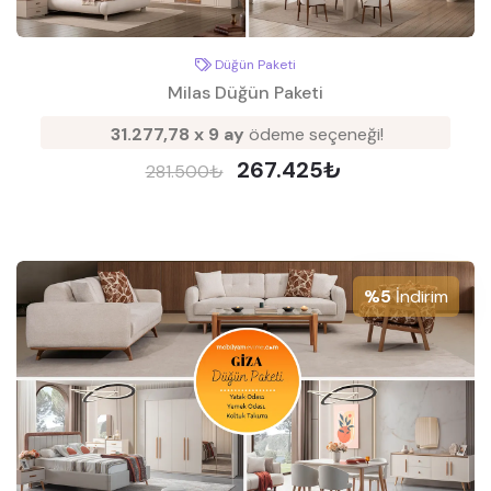
Düğün Paketi
Milas Düğün Paketi
31.277,78 x 9 ay
ödeme seçeneği!
267.425₺
281.500₺
%5
İndirim