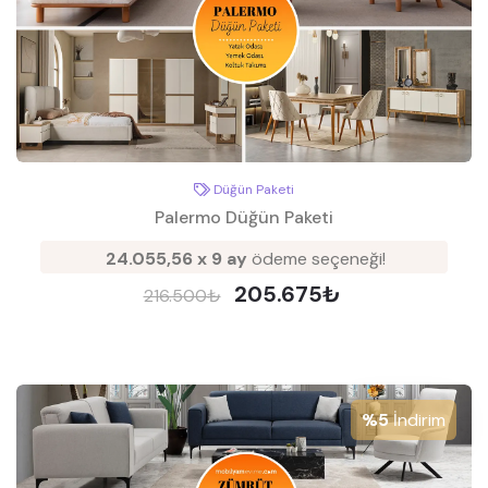
Düğün Paketi
Palermo Düğün Paketi
24.055,56 x 9 ay
ödeme seçeneği!
205.675₺
216.500₺
%5
İndirim