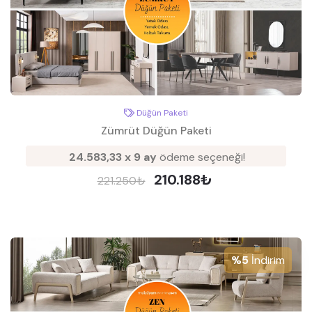
Düğün Paketi
Zümrüt Düğün Paketi
24.583,33 x 9 ay
ödeme seçeneği!
210.188₺
221.250₺
%5
İndirim