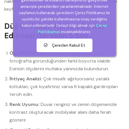
getirebilmek ve kullanıcı deneyiminizi geliştirmek
nakliye süreçlerini biz yönetiyoruz, size sadece evinizin
amacıyla çerezlerden yararlanılmaktadır. İnternet
keyfini sürmek kalıyor.
sayfamızı kullanarak çerezlerin Çerez Politikamız ile
uyumlu bir şekilde kullanılmasına onay verdiğiniz
Düğün Paketi Alırken Dikkat
kabul edilmektedir. Detaylı bilgi almak için
Çerez
Politikamızı
inceleyebilirsiniz.
Edilmesi Gereken 5 Şey
Çerezleri Kabul Et
Ölçü Planlaması:
Mobilyalar mağazada veya
fotoğrafta göründüğünden farklı boyutta olabilir.
Evinizin ölçülerini mutlaka yanınızda bulundurun.
İhtiyaç Analizi:
Çok misafir ağırlıyorsanız yataklı
koltukları, çok kıyafetiniz varsa 6 kapaklı gardıropları
tercih edin.
Renk Uyumu:
Duvar renginiz ve zemin döşemenizle
kontrast oluşturacak mobilyalar alanı daha ferah
gösterir.