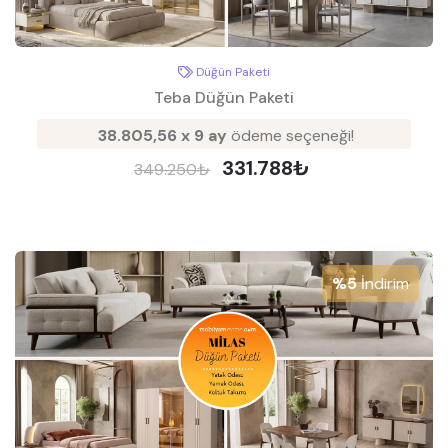
Düğün Paketi
Teba Düğün Paketi
38.805,56 x 9 ay
ödeme seçeneği!
331.788₺
349.250₺
%5
İndirim