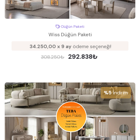
Düğün Paketi
Wiss Düğün Paketi
34.250,00 x 9 ay
ödeme seçeneği!
292.838₺
308.250₺
%5
İndirim