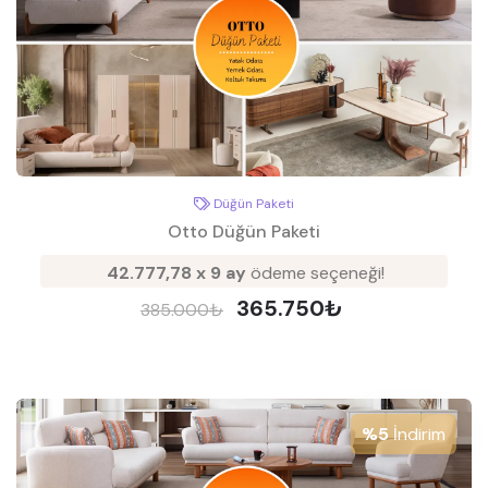
Düğün Paketi
Otto Düğün Paketi
42.777,78 x 9 ay
ödeme seçeneği!
365.750₺
385.000₺
%5
İndirim