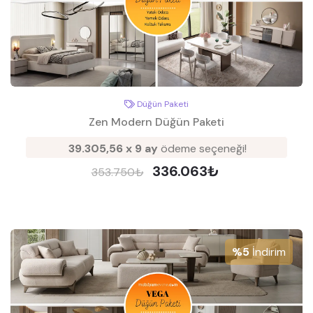
Düğün Paketi
Zen Modern Düğün Paketi
39.305,56 x 9 ay
ödeme seçeneği!
336.063₺
353.750₺
%5
İndirim