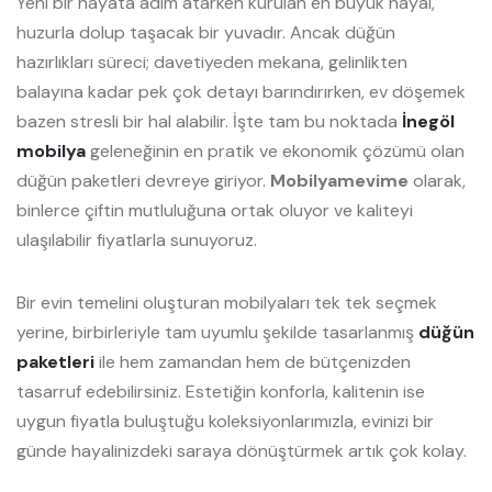
Yeni bir hayata adım atarken kurulan en büyük hayal,
huzurla dolup taşacak bir yuvadır. Ancak düğün
hazırlıkları süreci; davetiyeden mekana, gelinlikten
balayına kadar pek çok detayı barındırırken, ev döşemek
bazen stresli bir hal alabilir. İşte tam bu noktada
İnegöl
mobilya
geleneğinin en pratik ve ekonomik çözümü olan
düğün paketleri devreye giriyor.
Mobilyamevime
olarak,
binlerce çiftin mutluluğuna ortak oluyor ve kaliteyi
ulaşılabilir fiyatlarla sunuyoruz.
Bir evin temelini oluşturan mobilyaları tek tek seçmek
yerine, birbirleriyle tam uyumlu şekilde tasarlanmış
düğün
paketleri
ile hem zamandan hem de bütçenizden
tasarruf edebilirsiniz. Estetiğin konforla, kalitenin ise
uygun fiyatla buluştuğu koleksiyonlarımızla, evinizi bir
günde hayalinizdeki saraya dönüştürmek artık çok kolay.