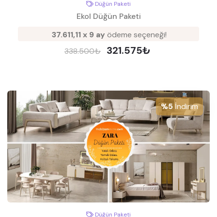
Düğün Paketi
Ekol Düğün Paketi
37.611,11 x 9 ay
ödeme seçeneği!
321.575₺
338.500₺
%5
İndirim
Düğün Paketi