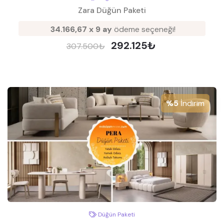
Zara Düğün Paketi
34.166,67 x 9 ay
ödeme seçeneği!
292.125₺
307.500₺
%5
İndirim
Düğün Paketi