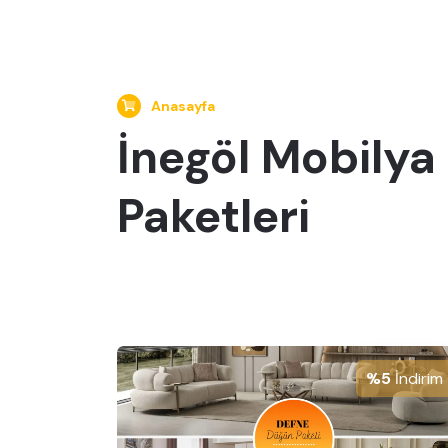
Anasayfa
İnegöl Mobily
Paketleri
%5
İndirim