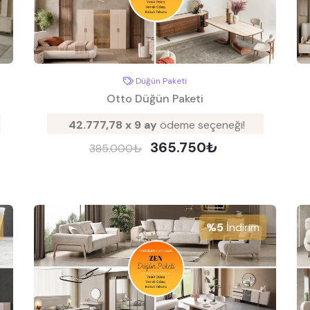
Düğün Paketi
Otto Düğün Paketi
42.777,78 x 9 ay
ödeme seçeneği!
365.750₺
385.000₺
%5
İndirim