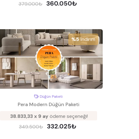
360.050₺
379.000₺
%5
İndirim
Düğün Paketi
Pera Modern Düğün Paketi
38.833,33 x 9 ay
ödeme seçeneği!
332.025₺
349.500₺