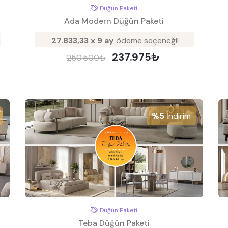
Düğün Paketi
Ada Modern Düğün Paketi
27.833,33 x 9 ay
ödeme seçeneği!
237.975₺
250.500₺
%5
İndirim
Düğün Paketi
Teba Düğün Paketi