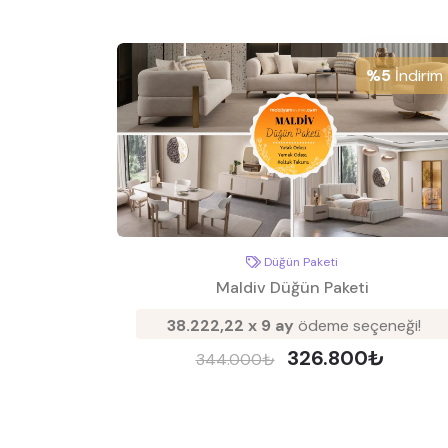
%5
İndirim
Düğün Paketi
Maldiv Düğün Paketi
38.222,22 x 9 ay
ödeme seçeneği!
326.800₺
344.000₺