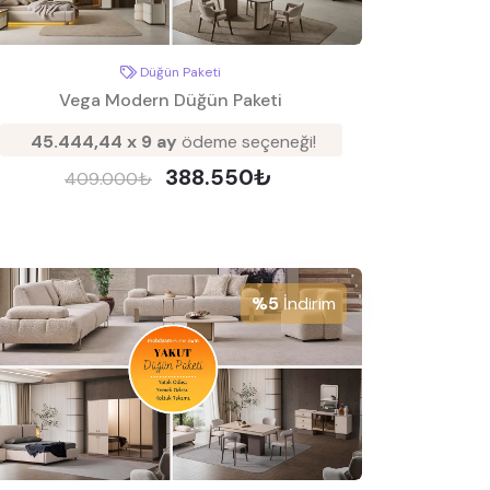
Düğün Paketi
Vega Modern Düğün Paketi
45.444,44 x 9 ay
ödeme seçeneği!
388.550₺
409.000₺
%5
İndirim