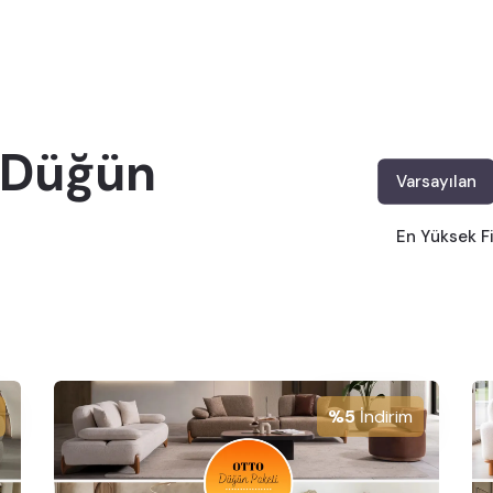
a Düğün
Varsayılan
En Yüksek F
%5
İndirim