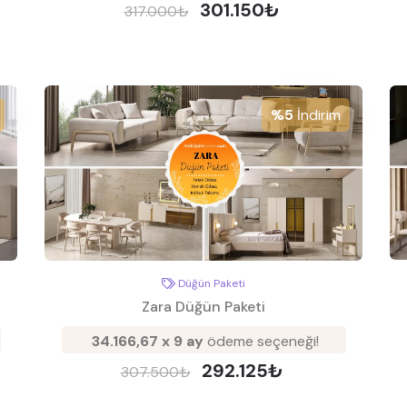
301.150₺
317.000₺
%5
İndirim
Düğün Paketi
Zara Düğün Paketi
34.166,67 x 9 ay
ödeme seçeneği!
292.125₺
307.500₺