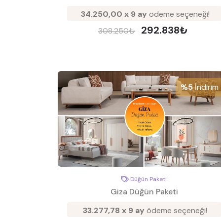
34.250,00 x 9 ay
ödeme seçeneği!
292.838₺
308.250₺
%5
İndirim
Düğün Paketi
Giza Düğün Paketi
33.277,78 x 9 ay
ödeme seçeneği!