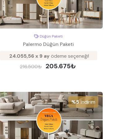
Düğün Paketi
Palermo Düğün Paketi
24.055,56 x 9 ay
ödeme seçeneği!
205.675₺
216.500₺
%5
İndirim