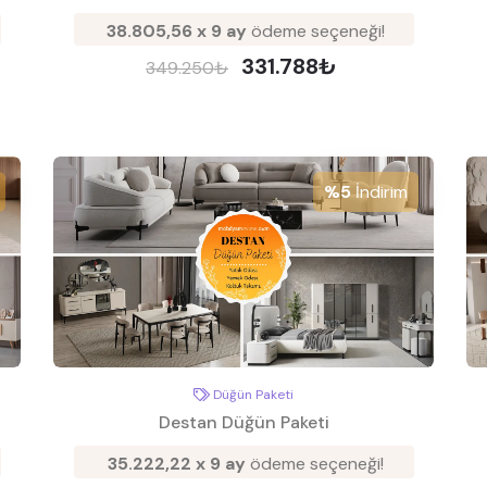
38.805,56 x 9 ay
ödeme seçeneği!
331.788₺
349.250₺
%5
İndirim
Düğün Paketi
Destan Düğün Paketi
35.222,22 x 9 ay
ödeme seçeneği!