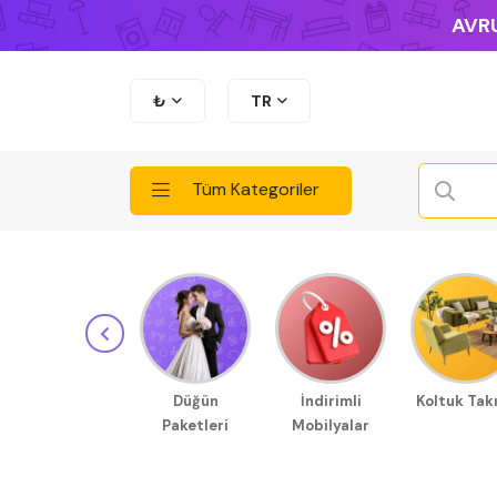
AVRU
₺
TR
Tüm Kategoriler
Düğün
İndirimli
Koltuk Tak
Paketleri
Mobilyalar