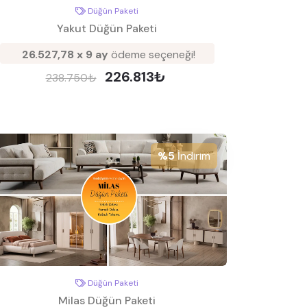
Düğün Paketi
Yakut Düğün Paketi
26.527,78 x 9 ay
ödeme seçeneği!
226.813₺
238.750₺
%5
İndirim
Düğün Paketi
Milas Düğün Paketi