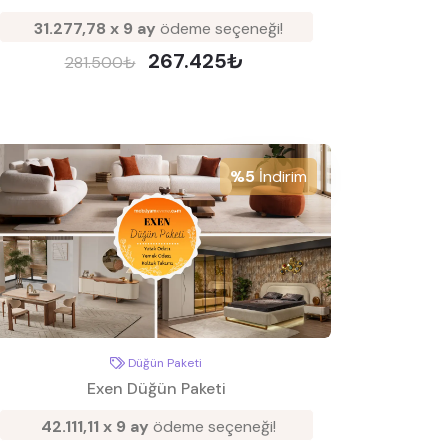
31.277,78 x 9 ay
ödeme seçeneği!
267.425₺
281.500₺
%5
İndirim
Düğün Paketi
Exen Düğün Paketi
42.111,11 x 9 ay
ödeme seçeneği!