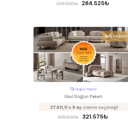
284.525₺
299.500₺
%5
İndirim
Düğün Paketi
Ekol Düğün Paketi
37.611,11 x 9 ay
ödeme seçeneği!
321.575₺
338.500₺