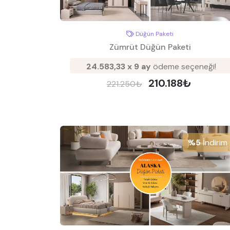
Düğün Paketi
Zümrüt Düğün Paketi
24.583,33 x 9 ay
ödeme seçeneği!
210.188₺
221.250₺
%5
İndirim