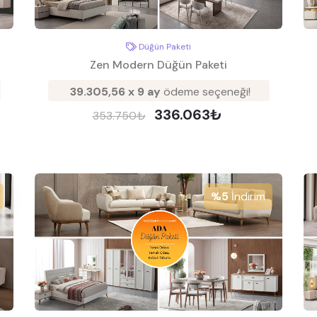
Düğün Paketi
Zen Modern Düğün Paketi
39.305,56 x 9 ay
ödeme seçeneği!
336.063₺
353.750₺
%5
İndirim