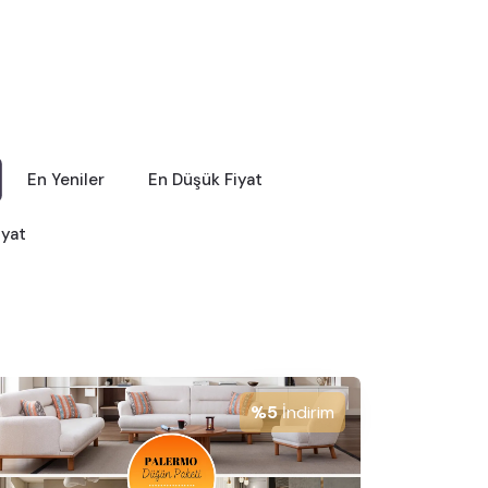
En Yeniler
En Düşük Fiyat
iyat
%5
İndirim