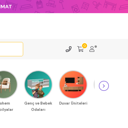
LİMAT
0
ohem
Genç ve Bebek
Duvar Üniteleri
Sehpa
ilyalar
Odaları
Modellerimiz