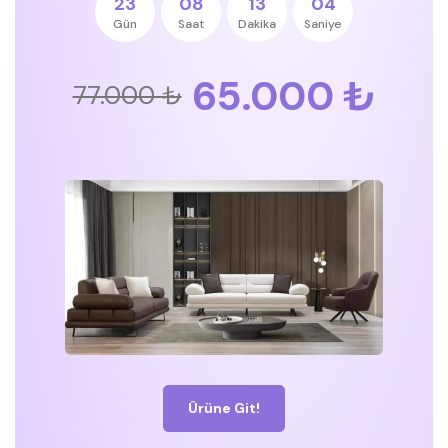
23
08
13
03
Gün
Saat
Dakika
Saniye
65.000 ₺
77.000 ₺
Ürüne Git!