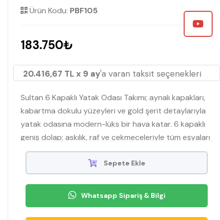
Ürün Kodu:
PBF105
183.750₺
20.416,67 TL x 9 ay
'a varan taksit seçenekleri
Sultan 6 Kapaklı Yatak Odası Takımı; aynalı kapakları,
kabartma dokulu yüzeyleri ve gold şerit detaylarıyla
yatak odasına modern-lüks bir hava katar. 6 kapaklı
geniş dolap; askılık, raf ve çekmeceleriyle tüm eşyaları
düzenli toplar. Özel tasarım başlıkta yer alan şık
aydınlatmalar gece kullanımını konforlu hale getirirken,
Sepete Ekle
sandıklı baza geniş depolama alanıyla ferah bir düzen
sağlar.
Whatsapp Sipariş & Bilgi