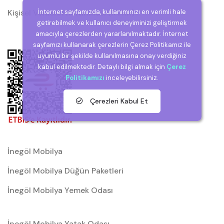
İnternet sayfamızda, kullanımınızı en verimli hale
Kişisel Verilerin Korunması (KVKK)
getirebilmek ve kullanıcı deneyiminizi geliştirmek
amacıyla çerezlerden yararlanılmaktadır. İnternet
sayfamızı kullanarak çerezlerin Çerez Politikamız ile
uyumlu bir şekilde kullanılmasına onay verdiğiniz
kabul edilmektedir. Detaylı bilgi almak için
Çerez
Politikamızı
inceleyebilirsiniz.
Çerezleri Kabul Et
İnegöl Mobilya
İnegöl Mobilya Düğün Paketleri
İnegöl Mobilya Yemek Odası
İnegöl Mobilya Yatak Odası