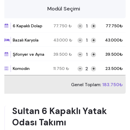
Modül Seçimi
-
+
6 Kapaklı Dolap
77.750
₺
77.750
₺
-
+
Bazalı Karyola
43.000
₺
43.000
₺
-
+
Şifonyer ve Ayna
39.500
₺
39.500
₺
-
+
Komodin
11.750
₺
23.500
₺
Genel Toplam:
183.750₺
Sultan 6 Kapaklı Yatak
Odası Takımı