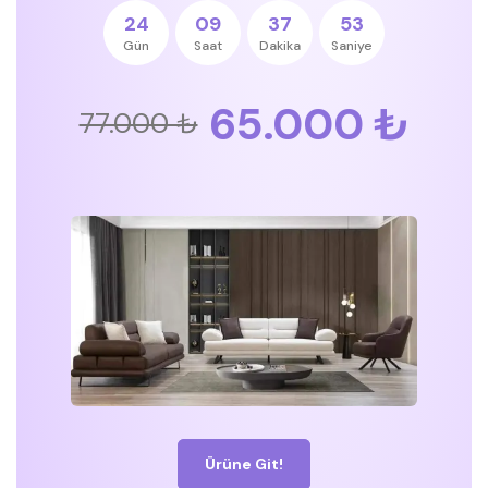
24
09
37
52
Gün
Saat
Dakika
Saniye
65.000 ₺
77.000 ₺
Ürüne Git!