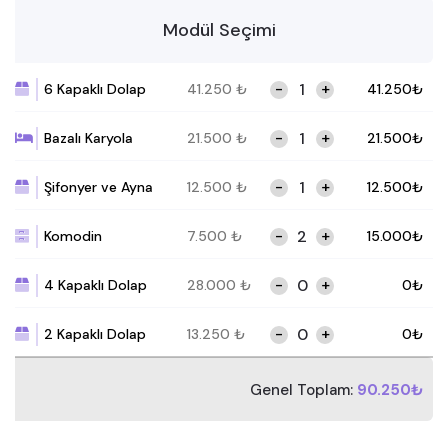
Modül Seçimi
-
+
6 Kapaklı Dolap
41.250
₺
41.250
₺
-
+
Bazalı Karyola
21.500
₺
21.500
₺
-
+
Şifonyer ve Ayna
12.500
₺
12.500
₺
-
+
Komodin
7.500
₺
15.000
₺
-
+
4 Kapaklı Dolap
28.000
₺
0
₺
-
+
2 Kapaklı Dolap
13.250
₺
0
₺
Genel Toplam:
90.250₺