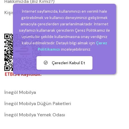
Hakkımızda (Biz Kimiz?)
İnternet sayfamızda, kullanımınızı en verimli hale
Kişisel Verilerin Korunması (KVKK)
getirebilmek ve kullanıcı deneyiminizi geliştirmek
amacıyla çerezlerden yararlanılmaktadır. İnternet
sayfamızı kullanarak çerezlerin Çerez Politikamız ile
uyumlu bir şekilde kullanılmasına onay verdiğiniz
kabul edilmektedir. Detaylı bilgi almak için
Çerez
Politikamızı
inceleyebilirsiniz.
Çerezleri Kabul Et
İnegöl Mobilya
İnegöl Mobilya Düğün Paketleri
İnegöl Mobilya Yemek Odası