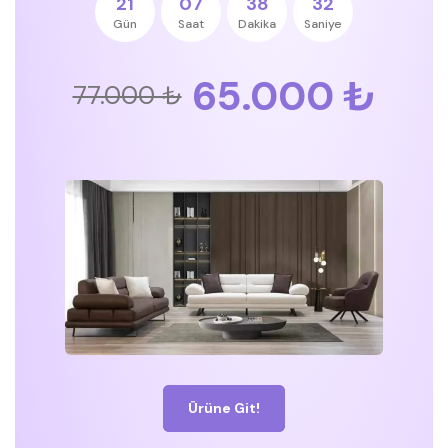
21
07
38
31
Gün
Saat
Dakika
Saniye
65.000 ₺
77.000 ₺
Ürüne Git!