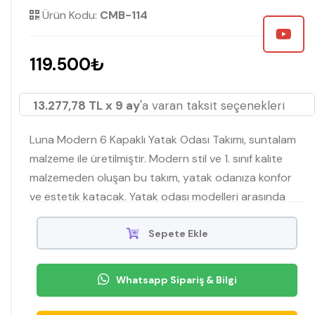
Ürün Kodu:
CMB-114
119.500₺
13.277,78 TL x 9 ay
'a varan taksit seçenekleri
Luna Modern 6 Kapaklı Yatak Odası Takımı, suntalam
malzeme ile üretilmiştir. Modern stil ve 1. sınıf kalite
malzemeden oluşan bu takım, yatak odanıza konfor
ve estetik katacak. Yatak odası modelleri arasında
öne çıkan bu set, 6 kapaklı dolap, bazalı karyola,
şifonyer ve ayna, komodin gibi parçalardan oluşur.
Sepete Ekle
Whatsapp Sipariş & Bilgi