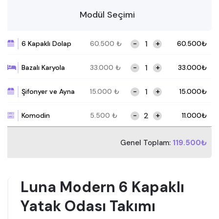
Modül Seçimi
-
+
6 Kapaklı Dolap
60.500
₺
60.500
₺
-
+
Bazalı Karyola
33.000
₺
33.000
₺
-
+
Şifonyer ve Ayna
15.000
₺
15.000
₺
-
+
Komodin
5.500
₺
11.000
₺
Genel Toplam:
119.500₺
Luna Modern 6 Kapaklı
Yatak Odası Takımı