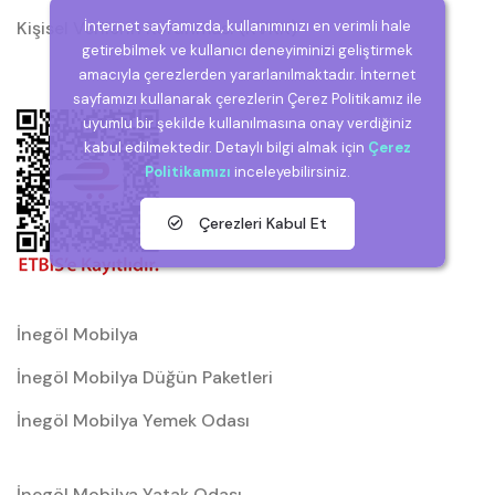
İnternet sayfamızda, kullanımınızı en verimli hale
Kişisel Verilerin Korunması (KVKK)
getirebilmek ve kullanıcı deneyiminizi geliştirmek
amacıyla çerezlerden yararlanılmaktadır. İnternet
sayfamızı kullanarak çerezlerin Çerez Politikamız ile
uyumlu bir şekilde kullanılmasına onay verdiğiniz
kabul edilmektedir. Detaylı bilgi almak için
Çerez
Politikamızı
inceleyebilirsiniz.
Çerezleri Kabul Et
İnegöl Mobilya
İnegöl Mobilya Düğün Paketleri
İnegöl Mobilya Yemek Odası
İnegöl Mobilya Yatak Odası