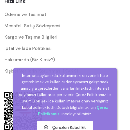
Hızlı Link
Ödeme ve Teslimat
Mesafeli Satış Sözleşmesi
Kargo ve Taşıma Bilgileri
İptal ve İade Politikası
Hakkımızda (Biz Kimiz?)
Kişisel Verilerin Korunması (KVKK)
İnternet sayfamızda, kullanımınızı en verimli hale
getirebilmek ve kullanıcı deneyiminizi geliştirmek
amacıyla çerezlerden yararlanılmaktadır. İnternet
sayfamızı kullanarak çerezlerin Çerez Politikamız ile
uyumlu bir şekilde kullanılmasına onay verdiğiniz
kabul edilmektedir. Detaylı bilgi almak için
Çerez
Politikamızı
inceleyebilirsiniz.
Çerezleri Kabul Et