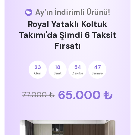
Ay'ın İndirimli Ürünü!
Royal Yataklı Koltuk
Takımı'da Şimdi 6 Taksit
Fırsatı
23
18
54
46
Gün
Saat
Dakika
Saniye
65.000 ₺
77.000 ₺