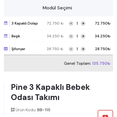
Modül Seçimi
-
+
3 Kapaklı Dolap
72.750
₺
72.750
₺
-
+
Beşik
34.250
₺
34.250
₺
-
+
Şifonyer
28.750
₺
28.750
₺
Genel Toplam:
135.750₺
Pine 3 Kapaklı Bebek
Odası Takımı
Ürün Kodu:
BB-115