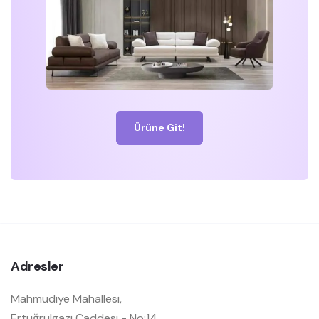
Ürüne Git!
Adresler
Mahmudiye Mahallesi,
Ertuğrulgazi Caddesi - No:14,