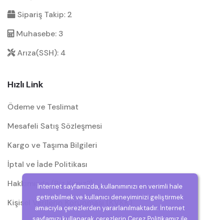
Sipariş Takip: 2
Muhasebe: 3
Arıza(SSH): 4
Hızlı Link
Ödeme ve Teslimat
Mesafeli Satış Sözleşmesi
Kargo ve Taşıma Bilgileri
İptal ve İade Politikası
Hakkımızda (Biz Kimiz?)
İnternet sayfamızda, kullanımınızı en verimli hale
getirebilmek ve kullanıcı deneyiminizi geliştirmek
Kişisel Verilerin Korunması (KVKK)
amacıyla çerezlerden yararlanılmaktadır. İnternet
sayfamızı kullanarak çerezlerin Çerez Politikamız ile