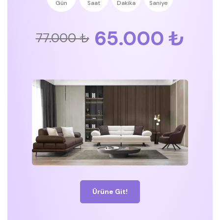
Gün
Saat
Dakika
Saniye
65.000 ₺
77.000 ₺
Ürüne Git!