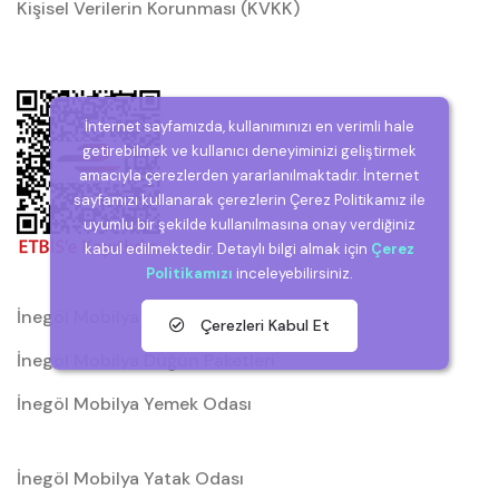
Kişisel Verilerin Korunması (KVKK)
İnternet sayfamızda, kullanımınızı en verimli hale
getirebilmek ve kullanıcı deneyiminizi geliştirmek
amacıyla çerezlerden yararlanılmaktadır. İnternet
sayfamızı kullanarak çerezlerin Çerez Politikamız ile
uyumlu bir şekilde kullanılmasına onay verdiğiniz
kabul edilmektedir. Detaylı bilgi almak için
Çerez
Politikamızı
inceleyebilirsiniz.
İnegöl Mobilya
Çerezleri Kabul Et
İnegöl Mobilya Düğün Paketleri
İnegöl Mobilya Yemek Odası
İnegöl Mobilya Yatak Odası