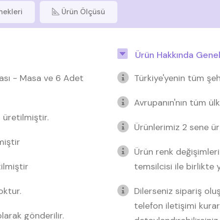
nekleri
Ürün Ölçüsü
Ürün Hakkında Genel 
nası - Masa ve 6 Adet
Türkiye'yenin tüm şeh
Avrupanın'nın tüm ülk
retilmiştir.
Ürünlerimiz 2 sene üre
miştir
Ürün renk değişimleri
lmiştir
temsilcisi ile birlikte
oktur.
Dilerseniz sipariş o
telefon iletişimi kurar
arak gönderilir.