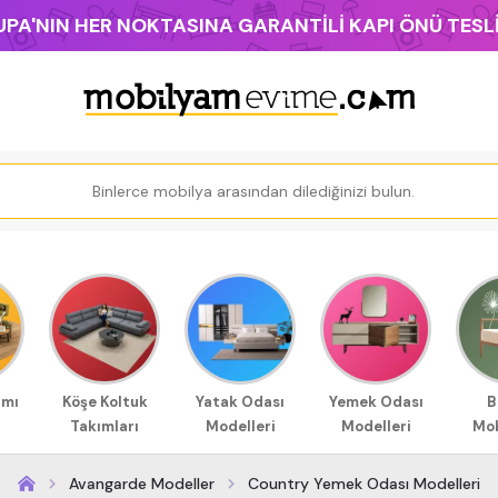
PA'NIN HER NOKTASINA GARANTİLİ KAPI ÖNÜ TES
ımı
Köşe Koltuk
Yatak Odası
Yemek Odası
B
Takımları
Modelleri
Modelleri
Mob
Avangarde Modeller
Country Yemek Odası Modelleri