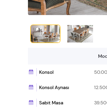
Mod
Konsol
50.0
Konsol Aynası
12.5
Sabit Masa
39.5