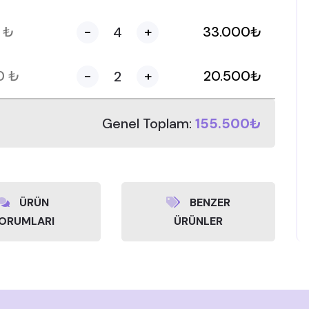
0
₺
-
+
33.000
₺
50
₺
-
+
20.500
₺
Genel Toplam:
155.500₺
ÜRÜN
BENZER
ORUMLARI
ÜRÜNLER