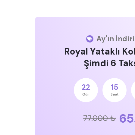
Ay'ın İndir
Royal Yataklı Ko
Şimdi 6 Taks
22
15
Gün
Saat
65
77.000 ₺