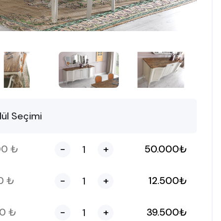
ül Seçimi
00
₺
-
+
50.000
₺
00
₺
-
+
12.500
₺
00
₺
-
+
39.500
₺