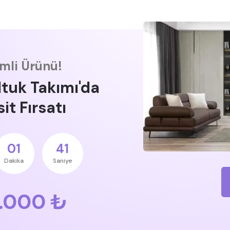
imli Ürünü!
ltuk Takımı'da
it Fırsatı
01
40
Dakika
Saniye
.000 ₺