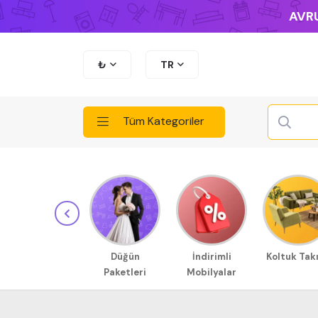
AVRU
₺
TR
Tüm Kategoriler
Düğün
İndirimli
Koltuk Tak
Paketleri
Mobilyalar