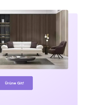
Ürüne Git!