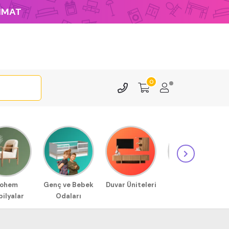
LİMAT
0
ohem
Genç ve Bebek
Duvar Üniteleri
Sehpa
ilyalar
Odaları
Modellerimiz