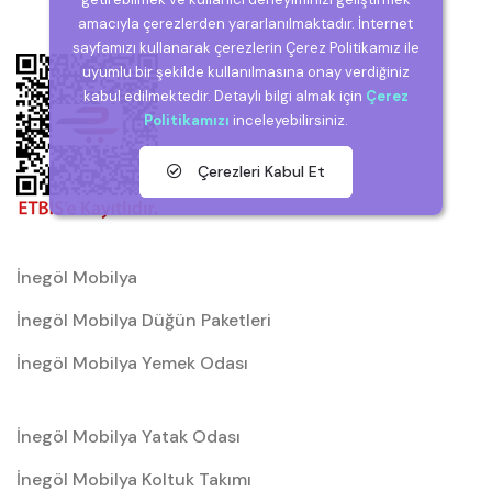
amacıyla çerezlerden yararlanılmaktadır. İnternet
sayfamızı kullanarak çerezlerin Çerez Politikamız ile
uyumlu bir şekilde kullanılmasına onay verdiğiniz
kabul edilmektedir. Detaylı bilgi almak için
Çerez
Politikamızı
inceleyebilirsiniz.
Çerezleri Kabul Et
İnegöl Mobilya
İnegöl Mobilya Düğün Paketleri
İnegöl Mobilya Yemek Odası
İnegöl Mobilya Yatak Odası
İnegöl Mobilya Koltuk Takımı