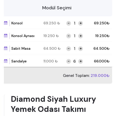
Modül Seçimi
-
+
Konsol
69.250
₺
69.250
₺
-
+
Konsol Aynası
19.250
₺
19.250
₺
-
+
Sabit Masa
64.500
₺
64.500
₺
-
+
Sandalye
11.000
₺
66.000
₺
Genel Toplam:
219.000₺
Diamond Siyah Luxury
Yemek Odası Takımı