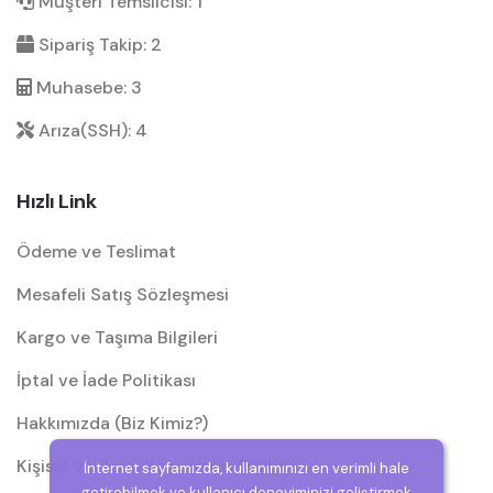
Müşteri Temsilcisi: 1
Sipariş Takip: 2
Muhasebe: 3
Arıza(SSH): 4
Hızlı Link
Ödeme ve Teslimat
Mesafeli Satış Sözleşmesi
Kargo ve Taşıma Bilgileri
İptal ve İade Politikası
Hakkımızda (Biz Kimiz?)
Kişisel Verilerin Korunması (KVKK)
İnternet sayfamızda, kullanımınızı en verimli hale
getirebilmek ve kullanıcı deneyiminizi geliştirmek